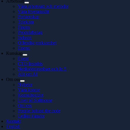
Arbetssätt
Våra arbetssätt och metoder
Våra leveranssätt
Partnerskap
Telekom
Finans
Produktbolag
Industri
Offentlig verksamhet
Energi
Kunskap
Event
CTO Insights
Nedladdningsbart och In 5
Allt om AI
Om oss
Nyheter
Våra kontor
Konsultquizet
Livet på Softhouse
Om oss
People behind the code
Lediga tjänster
Kontakt
English