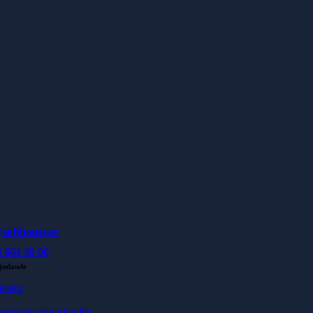
softhouse.se
 664 39 00
judande
änster
keterade erbjudanden