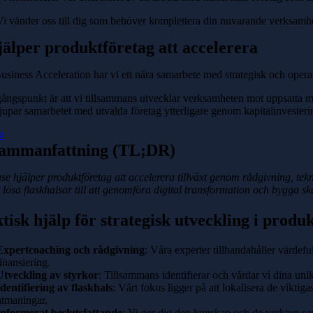
Vi vänder oss till dig som behöver komplettera din nuvarande verksamhet
jälper produktföretag att accelerera
siness Acceleration har vi ett nära samarbete med strategisk och opera
ångspunkt är att vi tillsammans utvecklar verksamheten mot uppsatta mål. 
jupar samarbetet med utvalda företag ytterligare genom kapitalinvesteri
t
Sammanfattning (TL;DR)
se hjälper produktföretag att accelerera tillväxt genom rådgivning, tekni
t lösa flaskhalsar till att genomföra digital transformation och bygga sk
tisk hjälp för strategisk utveckling i produ
Expertcoaching och rådgivning
: Våra experter tillhandahåller värde
inansiering.
Utveckling av styrkor
: Tillsammans identifierar och vårdar vi dina unika
Identifiering av flaskhals
: Vårt fokus ligger på att lokalisera de viktiga
utmaningar.
Informerat beslutsfattande
: Vi ger dig den kunskap och de verktyg som k