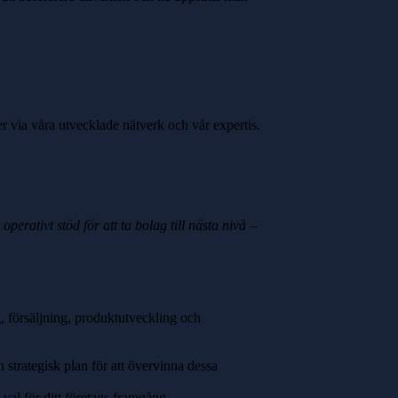
er via våra utvecklade nätverk och vår expertis.
erativt stöd för att ta bolag till nästa nivå –
, försäljning, produktutveckling och
n strategisk plan för att övervinna dessa
 val för ditt företags framgång.