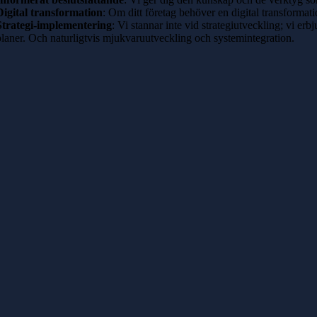
Digital transformation
: Om ditt företag behöver en digital transformatio
Strategi-implementering
: Vi stannar inte vid strategiutveckling; vi er
planer. Och naturligtvis mjukvaruutveckling och systemintegration.