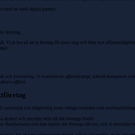
 med en stark digital partner.
tiv ledning.
Vi är bra på att ta företag till nästa steg och hitta nya affärsmöjlighet
ngar.
k och investering. Vi kombinerar affärsstrategi, teknisk kompetens och op
albara affärer.
ktföretag
full coachning och rådgivning inom viktiga områden som marknadsföring
 styrkor och utnyttjar dem till ditt företags fördel.
ste flaskhalsarna som kan hindra ditt företags tillväxt, och vi utvecklar e
rävs för att fatta välgrundade beslut, vilket säkerställer att du gör rätt