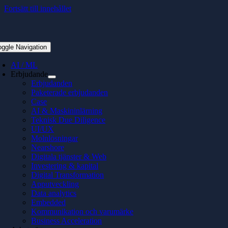
Fortsätt till innehållet
oggle Navigation
AI / ML
Erbjudande
Erbjudanden
Paketerade erbjudanden
Case
AI & Maskininlärning
Teknisk Due Diligence
UI/UX
Molnlösningar
Nearshore
Digitala tjänster & Web
Investering & kapital
Digital Transformation
Apputveckling
Data analytics
Embedded
Kommunikation och varumärke
Business Acceleration