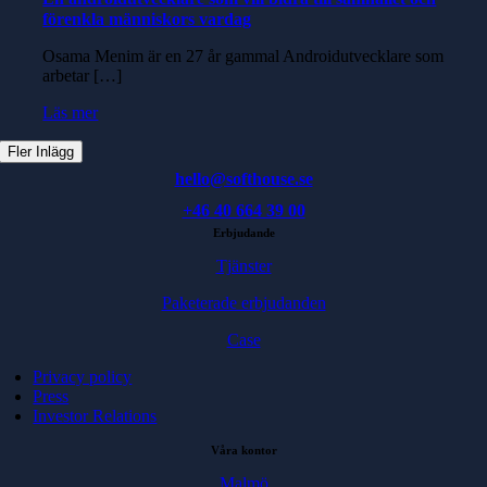
förenkla människors vardag
Osama Menim är en 27 år gammal Androidutvecklare som
arbetar […]
Läs mer
Fler Inlägg
hello@softhouse.se
+46 40 664 39 00
Erbjudande
Tjänster
Paketerade erbjudanden
Case
Privacy policy
Press
Investor Relations
Våra kontor
Malmö