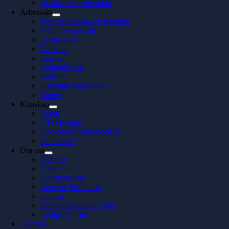
Business Acceleration
Arbetssätt
Våra arbetssätt och metoder
Våra leveranssätt
Partnerskap
Telekom
Finans
Produktbolag
Industri
Offentlig verksamhet
Energi
Kunskap
Event
CTO Insights
Nedladdningsbart och In 5
Allt om AI
Om oss
Nyheter
Våra kontor
Konsultquizet
Livet på Softhouse
Om oss
People behind the code
Lediga tjänster
Kontakt