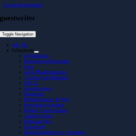
Fortsätt till innehållet
guestwriter
Toggle Navigation
AI / ML
Erbjudande
Erbjudanden
Paketerade erbjudanden
Case
AI & Maskininlärning
Teknisk Due Diligence
UI/UX
Molnlösningar
Nearshore
Digitala tjänster & Web
Investering & kapital
Digital Transformation
Apputveckling
Data analytics
Embedded
Kommunikation och varumärke