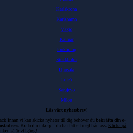
Karlskrona
Karlshamn
Växjö
Kalmar
Jönköping
Stockholm
Uppsala
Luleå
Sarajevo
Milou
Läs vårt nyhetsbrev!
ack!Innan vi kan skicka nyheter till dig behöver du
bekräfta din e-
ostadress
. Kolla din inkorg – du har fått ett mejl från oss.
Klicka på
änken
så är vi igång!