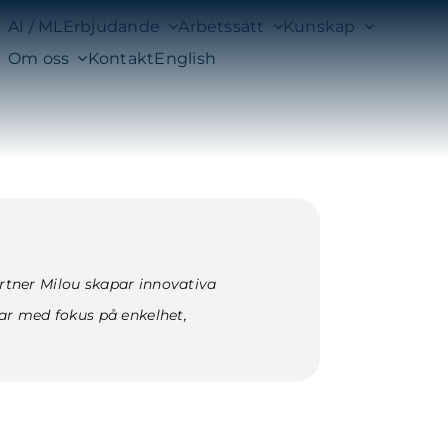
AI / ML
Erbjudande
Arbetssätt
Kunskap
Om oss
Kontakt
English
rtner Milou skapar innovativa
ar med fokus på enkelhet,