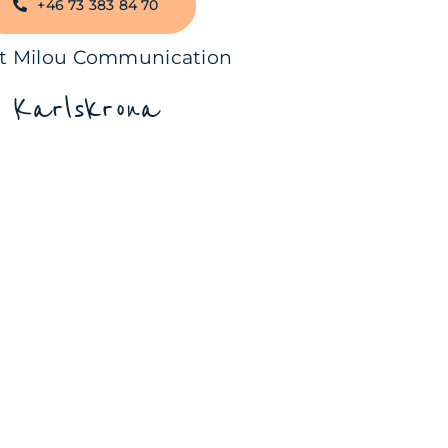
+46 73 383 84 70
t Milou Communication
Karlskrona