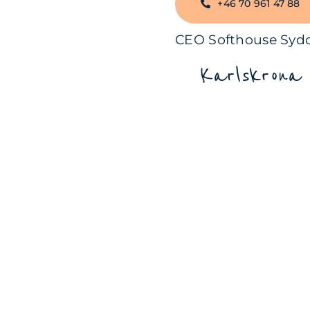
+46 70 961 47 88
CEO Softhouse Syd
Karlskrona