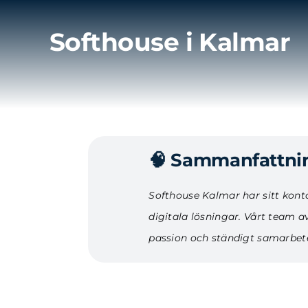
Fortsätt
till
Softhouse i Kalmar
innehållet
🧠 Sammanfattnin
Softhouse Kalmar har sitt kont
digitala lösningar. Vårt team 
passion och ständigt samarbet