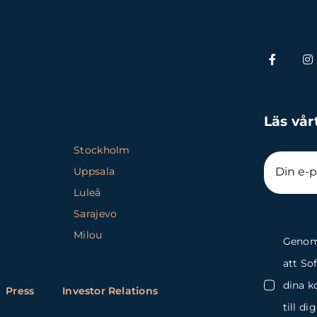
Läs vår
Stockholm
Uppsala
Luleå
Sarajevo
Milou
Genom 
att So
dina k
Press
Investor Relations
till di