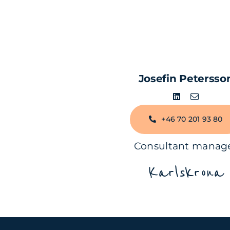
Josefin Petersso
+46 70 201 93 80
Consultant manag
Karlskrona