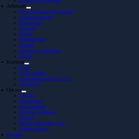
Business Acceleration
Arbetssätt
Våra arbetssätt och metoder
Våra leveranssätt
Partnerskap
Telekom
Finans
Produktbolag
Industri
Offentlig verksamhet
Energi
Kunskap
Event
CTO Insights
Nedladdningsbart och In 5
Allt om AI
Om oss
Nyheter
Våra kontor
Konsultquizet
Livet på Softhouse
Om oss
People behind the code
Lediga tjänster
Kontakt