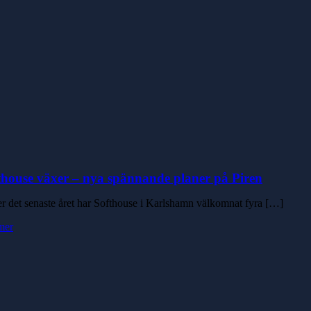
thouse växer – nya spännande planer på Piren
r det senaste året har Softhouse i Karlshamn välkomnat fyra […]
mer