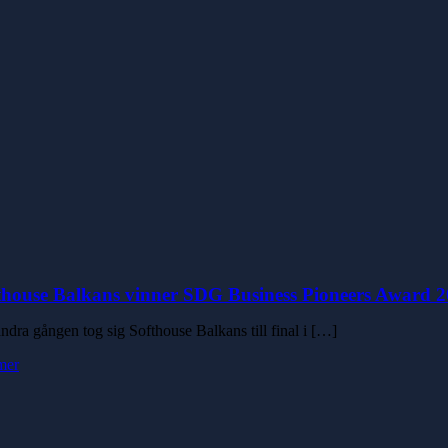
thouse Balkans vinner SDG Business Pioneers Award 20
ndra gången tog sig Softhouse Balkans till final i […]
mer