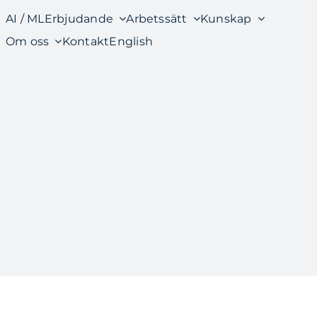
AI / ML
Erbjudande
Arbetssätt
Kunskap
Om oss
Kontakt
English