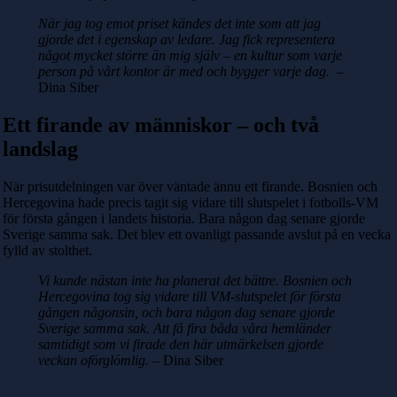
När jag tog emot priset kändes det inte som att jag
gjorde det i egenskap av ledare. Jag fick representera
något mycket större än mig själv – en kultur som varje
person på vårt kontor är med och bygger varje dag.
–
Dina Siber
Ett firande av människor – och två
landslag
När prisutdelningen var över väntade ännu ett firande. Bosnien och
Hercegovina hade precis tagit sig vidare till slutspelet i fotbolls-VM
för första gången i landets historia. Bara någon dag senare gjorde
Sverige samma sak. Det blev ett ovanligt passande avslut på en vecka
fylld av stolthet.
Vi kunde nästan inte ha planerat det bättre. Bosnien och
Hercegovina tog sig vidare till VM-slutspelet för första
gången någonsin, och bara någon dag senare gjorde
Sverige samma sak. Att få fira båda våra hemländer
samtidigt som vi firade den här utmärkelsen gjorde
veckan oförglömlig.
– Dina Siber