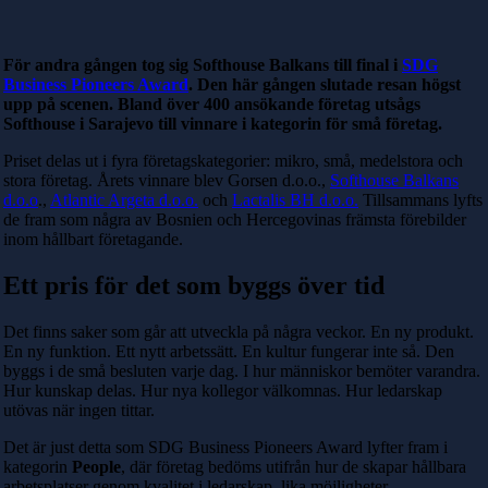
För andra gången tog sig Softhouse Balkans till final i
SDG
Business Pioneers Award
. Den här gången slutade resan högst
upp på scenen. Bland över 400 ansökande företag utsågs
Softhouse i Sarajevo till vinnare i kategorin för små företag.
Priset delas ut i fyra företagskategorier: mikro, små, medelstora och
stora företag. Årets vinnare blev Gorsen d.o.o.,
Softhouse Balkans
d.o.o
.,
Atlantic Argeta d.o.o.
och
Lactalis BH d.o.o.
Tillsammans lyfts
de fram som några av Bosnien och Hercegovinas främsta förebilder
inom hållbart företagande.
Ett pris för det som byggs över tid
Det finns saker som går att utveckla på några veckor. En ny produkt.
En ny funktion. Ett nytt arbetssätt. En kultur fungerar inte så. Den
byggs i de små besluten varje dag. I hur människor bemöter varandra.
Hur kunskap delas. Hur nya kollegor välkomnas. Hur ledarskap
utövas när ingen tittar.
Det är just detta som SDG Business Pioneers Award lyfter fram i
kategorin
People
, där företag bedöms utifrån hur de skapar hållbara
arbetsplatser genom kvalitet i ledarskap, lika möjligheter,