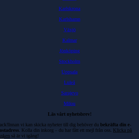
Karlskrona
Karlshamn
Växjö
Kalmar
Jönköping
Stockholm
Uppsala
Luleå
Sarajevo
Milou
Läs vårt nyhetsbrev!
ack!Innan vi kan skicka nyheter till dig behöver du
bekräfta din e-
ostadress
. Kolla din inkorg – du har fått ett mejl från oss.
Klicka på
änken
så är vi igång!