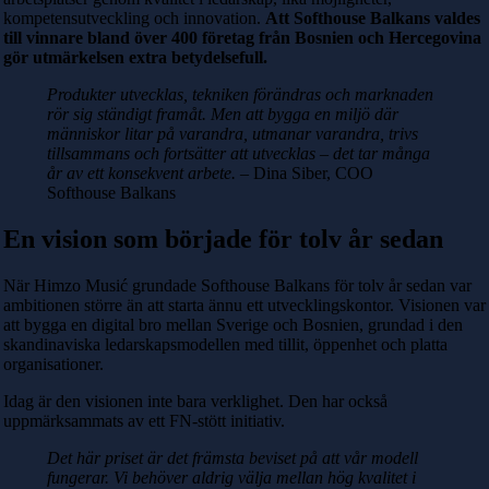
kompetensutveckling och innovation.
Att Softhouse Balkans valdes
till vinnare bland över 400 företag från Bosnien och Hercegovina
gör utmärkelsen extra betydelsefull.
Produkter utvecklas, tekniken förändras och marknaden
rör sig ständigt framåt. Men att bygga en miljö där
människor litar på varandra, utmanar varandra, trivs
tillsammans och fortsätter att utvecklas – det tar många
år av ett konsekvent arbete.
– Dina Siber, COO
Softhouse Balkans
En vision som började för tolv år sedan
När Himzo Musić grundade Softhouse Balkans för tolv år sedan var
ambitionen större än att starta ännu ett utvecklingskontor. Visionen var
att bygga en digital bro mellan Sverige och Bosnien, grundad i den
skandinaviska ledarskapsmodellen med tillit, öppenhet och platta
organisationer.
Idag är den visionen inte bara verklighet.
Den har också
uppmärksammats av ett FN-stött initiativ.
Det här priset är det främsta beviset på att vår modell
fungerar. Vi behöver aldrig välja mellan hög kvalitet i