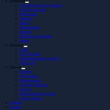
Arbetssätt
Våra arbetssätt och metoder
Våra leveranssätt
Partnerskap
Telekom
Finans
Produktbolag
Industri
Offentlig verksamhet
Energi
Kunskap
Event
CTO Insights
Nedladdningsbart och In 5
Allt om AI
Om oss
Nyheter
Våra kontor
Konsultquizet
Livet på Softhouse
Om oss
People behind the code
Lediga tjänster
Kontakt
English