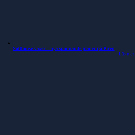
Softhouse växer – nya spännande planer på Piren
Läs mer