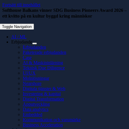
Fortsätt till innehållet
Softhouse Balkans vinner SDG Business Pioneers Award 2026 –
ett kvitto på en kultur byggd kring människor
juli 1, 2026
Toggle Navigation
AI / ML
Erbjudande
Erbjudanden
Paketerade erbjudanden
Case
AI & Maskininlärning
Teknisk Due Diligence
UI/UX
Molnlösningar
Nearshore
Digitala tjänster & Web
Investering & kapital
Digital Transformation
Apputveckling
Data analytics
Embedded
Kommunikation och varumärke
Business Acceleration