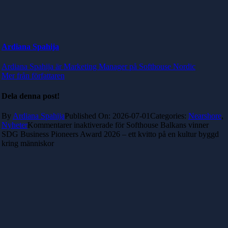
Ardiana Spahija
Ardiana Spahija är Marketing Manager på Softhouse Nordic
Mer från författaren
Dela denna post!
By
Ardiana Spahija
Published On: 2026-07-01
Categories:
Nearshore
,
Nyheter
Kommentarer inaktiverade
för Softhouse Balkans vinner
SDG Business Pioneers Award 2026 – ett kvitto på en kultur byggd
kring människor