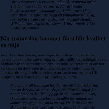
våra leveranser och en varm, människocentrerad kultur.
Tvärtom – de stärker varandra. Att vårt kontor i
Sarajevo nu uppmärksammas för hållbar utveckling
visar att vi inte bara har byggt ett framgångsrikt bolag,
utan också en stark gemenskap som kommer att göra
skillnad under lång tid framöver
– Himzo Musić, CEO
Softhouse Balkans
När människor kommer först blir kvalitet
en följd
Juryn lyfte fram företag som skapar kvalitativa arbetstillfällen,
investerar i kompetensutveckling och säkerställer lika möjligheter. För
Softhouse handlar det inte om enskilda initiativ. Det handlar om hur
verksamheten drivs varje dag. Lärande, psykologisk trygghet,
kunskapsdelning, feedback och eget ansvar är inte separata HR-
program, snarare är de en naturlig del av kulturen.
Många tror att ledarskap handlar om att fatta beslut. Jag
tror att det handlar om att skapa rätt förutsättningar för
andra att göra det. Min uppgift är att undanröja hinder,
skapa samarbeten och bygga en miljö där människor
känner sig trygga nog att ta ansvar. De bästa ledarna
ska aldrig vara de viktigaste personerna i rummet – de