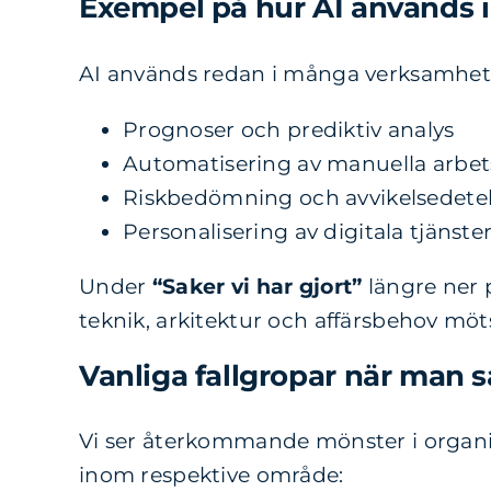
Exempel på hur AI används i
AI används redan i många verksamheter
Prognoser och prediktiv analys
Automatisering av manuella arbet
Riskbedömning och avvikelsedete
Personalisering av digitala tjänste
Under
“Saker vi har gjort”
längre ner 
teknik, arkitektur och affärsbehov möts
Vanliga fallgropar när man s
Vi ser återkommande mönster i organis
inom respektive område: