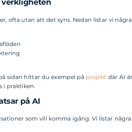
 verkligheten
, ofta utan att det syns. Nedan listar vi någ
sflöden
ktering
r
på sidan hittar du exempel på
projekt
där AI är
 i praktiken.
atsar på AI
ationer som vill komma igång. Vi listar några