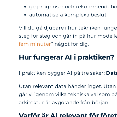
ge prognoser och rekommendati
automatisera komplexa beslut
Vill du gå djupare i hur tekniken fun
steg för steg och går in på hur modelle
fem minuter
” något för dig.
Hur fungerar AI i praktiken?
I praktiken bygger AI på tre saker:
Dat
Utan relevant data händer inget. Utan t
går vi igenom vilka tekniska val som på
arkitektur är avgörande från början.
Varför är AI relevant för före