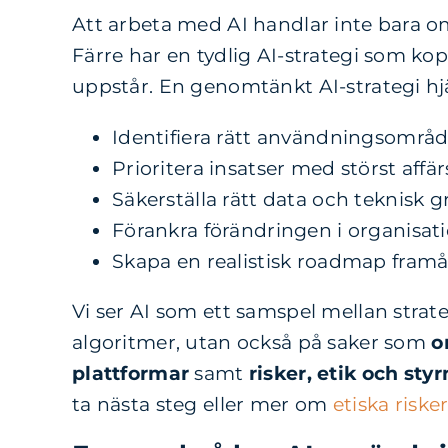
Att arbeta med AI handlar inte bara om
Färre har en tydlig AI-strategi som kopp
uppstår. En genomtänkt AI-strategi hjä
Identifiera rätt användningsområ
Prioritera insatser med störst affä
Säkerställa rätt data och teknisk 
Förankra förändringen i organisat
Skapa en realistisk roadmap framå
Vi ser AI som ett samspel mellan strate
algoritmer, utan också på saker som
o
plattformar
samt
r
isker, etik
och styr
ta nästa steg eller mer om
etiska riske