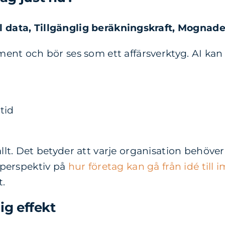
l data,
Tillgänglig beräkningskraft,
Mognaden
iment och bör ses som ett affärsverktyg. AI kan 
tid
allt. Det betyder att varje organisation behöve
a perspektiv på
hur företag kan gå från idé till
t.
lig effekt