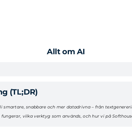
Allt om AI
g (TL;DR)
bli smartare, snabbare och mer datadrivna – från textgenererin
n fungerar, vilka verktyg som används, och hur vi på Softhous