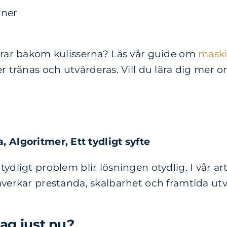
oner
gerar bakom kulisserna? Läs vår guide om
maski
r tränas och utvärderas. Vill du lära dig mer om
a,
Algoritmer,
Ett tydligt syfte
ydligt problem blir lösningen otydlig. I vår a
verkar prestanda, skalbarhet och framtida utve
tag just nu?