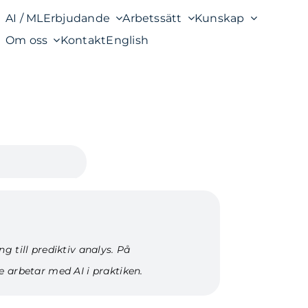
AI / ML
Erbjudande
Arbetssätt
Kunskap
Om oss
Kontakt
English
g till prediktiv analys. På
e arbetar med AI i praktiken.