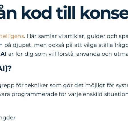
rån kod till kon
intelligens
. Här samlar vi artiklar, guider och sp
ken på djupet, men också på att våga ställa fr
 AI
är för dig som vill förstå, använda och utma
AI)?
egrepp för tekniker som gör det möjligt för syst
ara programmerade för varje enskild situation. 
ängder