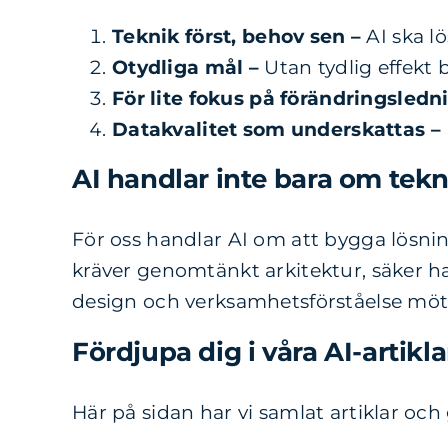
Teknik först, behov sen –
AI ska l
Otydliga mål –
Utan tydlig effekt b
För lite fokus på förändringsledn
Datakvalitet som underskattas –
AI handlar inte bara om tekn
För oss handlar AI om att bygga lösni
kräver genomtänkt arkitektur, säker han
design och verksamhetsförståelse möts 
Fördjupa dig i våra AI-artikla
Här på sidan har vi samlat artiklar oc