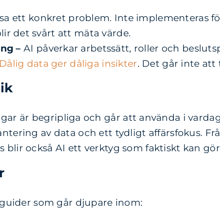
ösa ett konkret problem. Inte implementeras fö
lir det svårt att mäta värde.
ing –
AI påverkar arbetssätt, roller och besluts
Dålig data ger dåliga insikter
. Det går inte att
ik
ngar
är begripliga och
går att använda i varda
tering av data och ett tydligt affärsfokus. Från
blir också AI ett verktyg som faktiskt kan göra
r
h guider som går djupare inom: