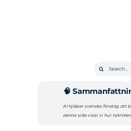
Fortsätt
till
innehållet
Sök
efter:
🧠 Sammanfattnin
AI hjälper svenska företag att 
denna sida visar vi hur teknike