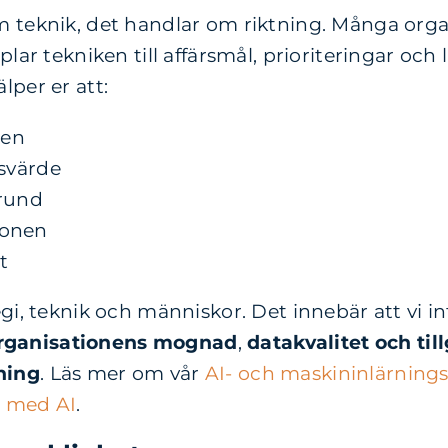
 teknik, det handlar om riktning. Många organis
lar tekniken till affärsmål, prioriteringar och 
lper er att:
den
rsvärde
grund
ionen
t
gi, teknik och människor. Det innebär att vi in
rganisationens mognad
,
d
atakvalitet och til
ning
. Läs
mer om vår
AI- och maskininlärnings
r med AI
.