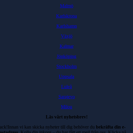
Malmö
Karlskrona
Karlshamn
Växjö
Kalmar
Jönköping
Stockholm
Uppsala
Luleå
Sarajevo
Milou
Läs vårt nyhetsbrev!
ack!Innan vi kan skicka nyheter till dig behöver du
bekräfta din e-
ostadress
. Kolla din inkorg – du har fått ett mejl från oss.
Klicka på