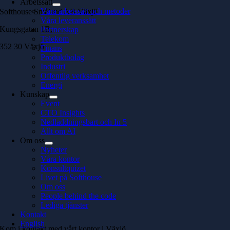
Arbetssätt
Våra arbetssätt och metoder
Softhouse Småland AB Växjö
Våra leveranssätt
Kungsgatan 1B,
Partnerskap
Telekom
352 30 Växjö
Finans
Produktbolag
Industri
Offentlig verksamhet
Energi
Kunskap
Event
CTO Insights
Nedladdningsbart och In 5
Allt om AI
Om oss
Nyheter
Våra kontor
Konsultquizet
Livet på Softhouse
Om oss
People behind the code
Lediga tjänster
Kontakt
English
Kom i kontakt med vårt kontor i Växjö