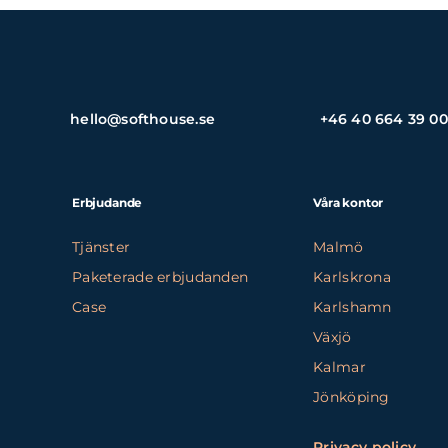
hello@softhouse.se
+46 40 664 39 00
Erbjudande
Våra kontor
Tjänster
Malmö
Paketerade erbjudanden
Karlskrona
Case
Karlshamn
Växjö
Kalmar
Jönköping
Privacy policy