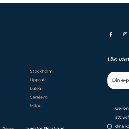
Läs vår
Stockholm
Uppsala
Luleå
Sarajevo
Milou
Genom 
att So
dina k
Investor Relations
Press