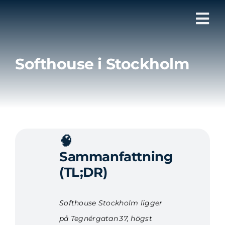
Fortsätt
till
Tog
innehållet
Nav
Softhouse i Stockholm
🧠
Sammanfattning
(TL;DR)
Softhouse Stockholm ligger
på Tegnérgatan 37, högst