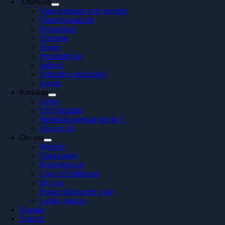
Arbetssätt
Våra arbetssätt och metoder
Våra leveranssätt
Partnerskap
Telekom
Finans
Produktbolag
Industri
Offentlig verksamhet
Energi
Kunskap
Event
CTO Insights
Nedladdningsbart och In 5
Allt om AI
Om oss
Nyheter
Våra kontor
Konsultquizet
Livet på Softhouse
Om oss
People behind the code
Lediga tjänster
Kontakt
English