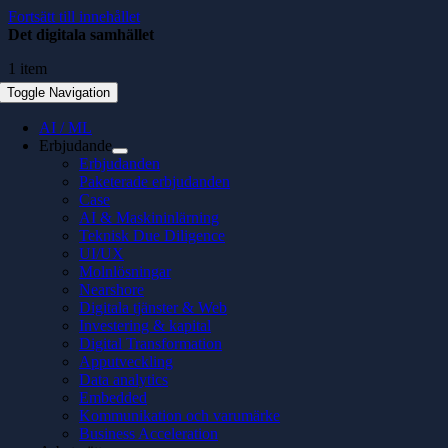
Fortsätt till innehållet
Det digitala samhället
1 item
Toggle Navigation
AI / ML
Erbjudande
Erbjudanden
Paketerade erbjudanden
Case
AI & Maskininlärning
Teknisk Due Diligence
UI/UX
Molnlösningar
Nearshore
Digitala tjänster & Web
Investering & kapital
Digital Transformation
Apputveckling
Data analytics
Embedded
Kommunikation och varumärke
Business Acceleration