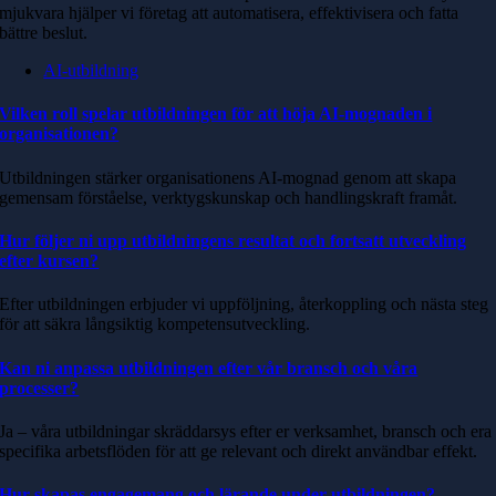
mjukvara hjälper vi företag att automatisera, effektivisera och fatta
bättre beslut.
AI-utbildning
Vilken roll spelar utbildningen för att höja AI-mognaden i
organisationen?
Utbildningen stärker organisationens AI-mognad genom att skapa
gemensam förståelse, verktygskunskap och handlingskraft framåt.
Hur följer ni upp utbildningens resultat och fortsatt utveckling
efter kursen?
Efter utbildningen erbjuder vi uppföljning, återkoppling och nästa steg
för att säkra långsiktig kompetensutveckling.
Kan ni anpassa utbildningen efter vår bransch och våra
processer?
Ja – våra utbildningar skräddarsys efter er verksamhet, bransch och era
specifika arbetsflöden för att ge relevant och direkt användbar effekt.
Hur skapas engagemang och lärande under utbildningen?