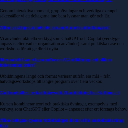
Genom interaktiva moment, gruppövningar och verkliga exempel
säkerställer vi att deltagarna inte bara lyssnar utan gör och lär.
Vilka verktyg och metoder används under utbildningen?
Vi använder aktuella verktyg som ChatGPT och Copilot (verktyget
anpassas efter vad er organisation använder) samt praktiska case och
workshops för att ge direkt nytta.
Hur snabbt kan vi genomföra en AI-utbildning och vilken
tidssatsning krävs?
Utbildningens längd och format varierar utifrån era mål – från
halvdagsworkshops till längre program över flera veckor.
Vad innehåller en skräddarsydd AI-utbildning hos Softhouse?
Kursen kombinerar teori och praktiska övningar, exempelvis med
verktyg som ChatGPT eller Copilot – anpassat efter ert företags behov.
Vilka deltagare passar utbildningen inom AI & maskininlärning
för?