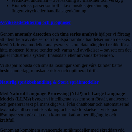
Prediktivt underhåll – övervakning av maskiner och verktyg
Biometrisk passerkontroll – t.ex. ansiktsigenkänning,
fingeravtryck eller handflatsigenkänning
Avvikelsedetektering och prognoser
Genom
anomaly detection
och
time series analysis
hjälper vi företag
att identifiera avvikelser och förutspå framtida händelser innan de sker.
Med AI-drivna modeller analyserar vi stora datamängder i realtid för att
hitta mönster, förutse trender och varna vid avvikelser – oavsett om det
gäller industriella system, finansdata eller användarbeteenden.
Vi skapar robusta och smarta lösningar som ger våra kunder bättre
beslutsunderlag, minskade risker och optimerad drift.
Naturlig språkbehandling & Stora språkmodeller
Med
Natural Language Processing (NLP)
och
Large Language
Models (LLMs)
bygger vi intelligenta system som förstår, analyserar
och genererar text på mänskligt vis. Från chattbotar och automatiserad
textanalys till semantisk sökning och språkförståelse – vi skapar
lösningar som gör data och kommunikation mer tillgänglig och
kraftfull.
Genom att kombinera avancerade språkmodeller med skräddarsydd