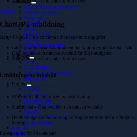
Analysera och få ut statistik från excel
Arbetssätt
Våra arbetssätt och metoder
Kontakt
Våra leveranssätt
Partnerskap
ChatGPT-utbildning
Telekom
Finans
Produktbolag
Nyttja ChatGPT för att vinna tid på repetitiva uppgifter
Industri
Offentlig verksamhet
Lär dig sammanställa dokument och rapporter på ett enkelt sätt
Energi
Öka kvalitén och minska svarstid för din kundtjänst
Kunskap
Analysera och få ut statistik från excel
Event
CTO Insights
Nedladdningsbart och In 5
Utbildningens innehåll
Allt om AI
Om oss
Introduktion till ChatGPT
Nyheter
Våra kontor
Effektiv mailhantering + praktisk övning
Konsultquizet
Livet på Softhouse
Kundtjänst – Öka kvalitén och minska svarstid
Om oss
People behind the code
Bearbetning/sammanfattning av Rapporter/dokument + Praktisk
Lediga tjänster
övning
Kontakt
Exempelpris; för 40 deltagare
English