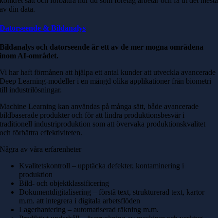
konkret sätt och förbättra hur du som företag arbetar och få ut det mest
av din data.
Datorseende & Bildanalys
Bildanalys och datorseende är ett av de mer mogna områdena
inom AI-området.
Vi har haft förmånen att hjälpa ett antal kunder att utveckla avancerade
Deep Learning-modeller i en mängd olika applikationer från biometri
till industrilösningar.
Machine Learning kan användas på många sätt, både avancerade
bildbaserade produkter och för att lindra produktionsbesvär i
traditionell industriproduktion som att övervaka produktionskvalitet
och förbättra effektiviteten.
Några
av våra erfarenheter
Kvalitetskontroll – upptäcka defekter, kontaminering i
produktion
Bild- och objektklassificering
Dokumentdigitalisering – förstå text, strukturerad text, kartor
m.m. att integrera i digitala arbetsflöden
Lagerhantering – automatiserad räkning m.m.