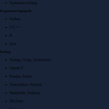
Systemutveckling
Programmeringsspråk
Python
C/C++
R
Java
Verktyg
Numpy, Scipy, Sickit-learn
OpenCV
Pandas, Polars
Trensorflow, Pytorch
Matplotlib, Seaborn
MLFlow