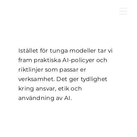
Fortsätt
till
Tog
innehållet
Nav
Istället för tunga modeller tar vi
fram praktiska AI-policyer och
riktlinjer som passar er
verksamhet. Det ger tydlighet
kring ansvar, etik och
användning av AI.