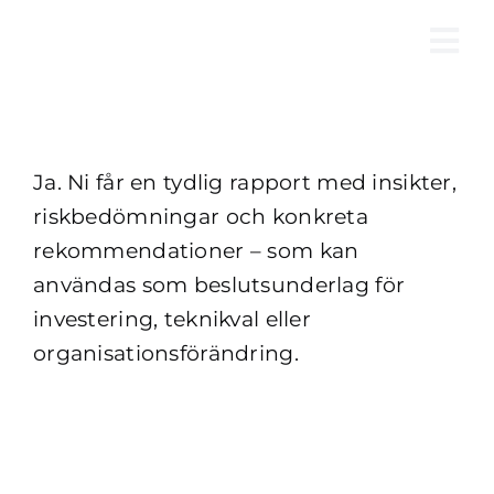
Fortsätt
till
Tog
innehållet
Nav
Ja. Ni får en tydlig rapport med insikter,
riskbedömningar och konkreta
rekommendationer – som kan
användas som beslutsunderlag för
investering, teknikval eller
organisationsförändring.