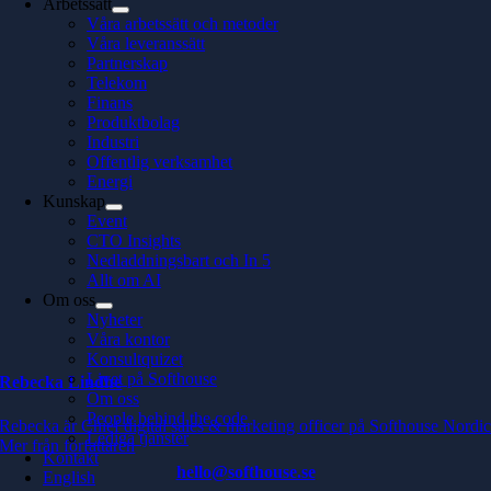
Arbetssätt
Våra arbetssätt och metoder
Våra leveranssätt
Partnerskap
Telekom
Finans
Produktbolag
Industri
Offentlig verksamhet
Energi
Kunskap
Event
CTO Insights
Nedladdningsbart och In 5
Allt om AI
Om oss
Nyheter
Våra kontor
Konsultquizet
Livet på Softhouse
Rebecka Lindhe
Om oss
People behind the code
Rebecka är Chief digital sales & marketing officer på Softhouse Nordi
Lediga tjänster
Mer från författaren
Kontakt
hello@softhouse.se
English