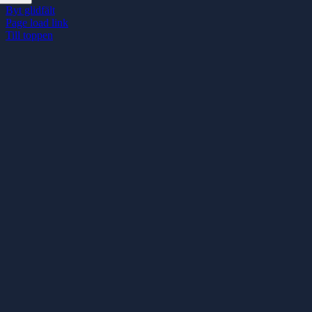
Byt glidfält
Page load link
Till toppen