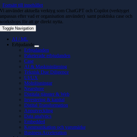
Fortsätt till innehållet
Vi använder aktuella verktyg som ChatGPT och Copilot (verktyget
anpassas efter vad er organisation använder) samt praktiska case och
workshops för att ge direkt nytta.
Toggle Navigation
AI / ML
Erbjudande
Erbjudanden
Paketerade erbjudanden
Case
AI & Maskininlärning
Teknisk Due Diligence
UI/UX
Molnlösningar
Nearshore
Digitala tjänster & Web
Investering & kapital
Digital Transformation
Apputveckling
Data analytics
Embedded
Kommunikation och varumärke
Business Acceleration