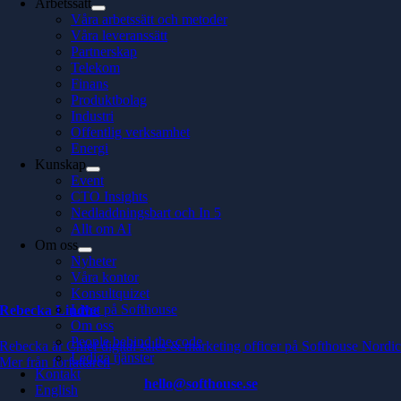
Arbetssätt
Våra arbetssätt och metoder
Våra leveranssätt
Partnerskap
Telekom
Finans
Produktbolag
Industri
Offentlig verksamhet
Energi
Kunskap
Event
CTO Insights
Nedladdningsbart och In 5
Allt om AI
Om oss
Nyheter
Våra kontor
Konsultquizet
Livet på Softhouse
Rebecka Lindhe
Om oss
People behind the code
Rebecka är Chief digital sales & marketing officer på Softhouse Nordi
Lediga tjänster
Mer från författaren
Kontakt
hello@softhouse.se
English