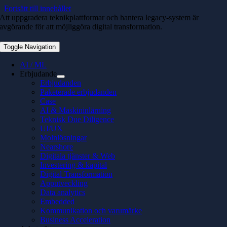
Fortsätt till innehållet
Att uppgradera teknikplattformar och hantera legacy-system är
avgörande för att möjliggöra digital transformation.
Toggle Navigation
AI / ML
Erbjudande
Erbjudanden
Paketerade erbjudanden
Case
AI & Maskininlärning
Teknisk Due Diligence
UI/UX
Molnlösningar
Nearshore
Digitala tjänster & Web
Investering & kapital
Digital Transformation
Apputveckling
Data analytics
Embedded
Kommunikation och varumärke
Business Acceleration