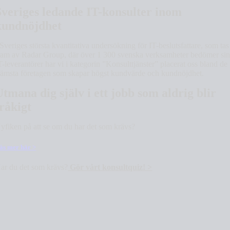
Sveriges ledande IT-konsulter inom
kundnöjdhet
 Sveriges största kvantitativa undersökning för IT-beslutsfattare, som tas
ram av Radar Group, där över 1 300 svenska verksamheter bedömer si
T-leverantörer har vi i kategorin ”Konsulttjänster” placerat oss bland de
rämsta företagen som skapar högst kundvärde och kundnöjdhet.
Utmana dig själv i ett jobb som aldrig blir
tråkigt
yfiken på att se om du har det som krävs?
äs mer här >
ar du det som krävs?
Gör vårt konsultquiz! >