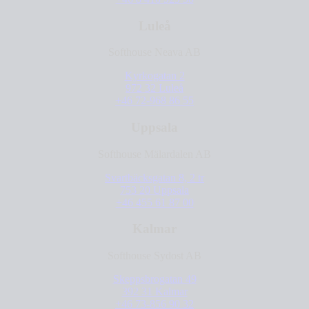
Luleå
Softhouse Neava AB
Kyrkogatan 2
972 32 Luleå
+46 72-968 86 55
Uppsala
Softhouse Mälardalen AB
Svartbäcksgatan 8, 2 tr
753 20 Uppsala
+46 455 61 87 00
Kalmar
Softhouse Sydost AB
Skeppsbrogatan 49
392 31 Kalmar
+46 73-856 90 32