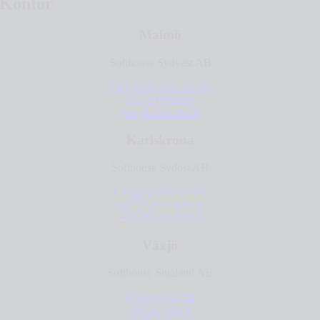
Kontor
Malmö
Softhouse Sydväst AB
Carlsgatan 12A vån 5b
211 20 Malmö
+46 40 664 39 00
Karlskrona
Softhouse Sydost AB
Campus Gräsvik 3A
371 75 Karlskrona
+46 455 61 87 00
Växjö
Softhouse Småland AB
Kungsgatan 1B
352 30 Växjö