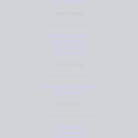
+46 73-856 90 32
Karlshamn
Softhouse Sydost AB
NetPort Science Park
Biblioteksgatan 4
374 35 Karlshamn
+46 455 61 87 00
Jönköping
Softhouse Småland AB
Vallgatan 8, 553 16 Jönköping
+46 73-856 90 32
Stockholm
Softhouse Mälardalen AB
Tegnérgatan 37
111 61 Stockholm
+46 8 410 929 50