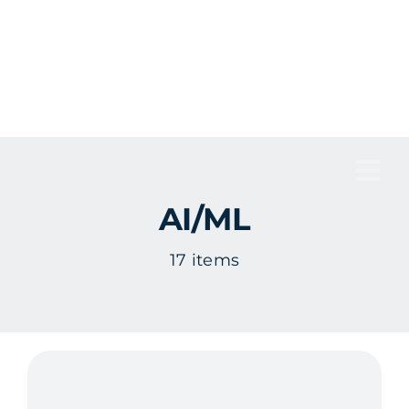
Fortsätt
till
innehållet
Tog
AI/ML
Nav
17 items