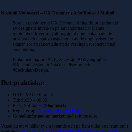
Nashmil Mobasseri – UX Designer på Softhouse i Malmö
Som en passionerad UX Designer är jag djupt fascinerad
av designens inverkan på användarnas liv. Denna
nyfikenhet driver mig att noggrant undersöka både de
positiva och negativa aspekterna av de upplevelser jag
skapar, för att säkerställa att de verkligen resonerar med
användarna.
Prata med mig om #UIUXDesign, #Tillgänglighet,
#Beteendedesign, #DataVisualisering och
#SpekulativDesign.
Det praktiska:
DATUM: 8:e februari
Tid: 08:30 – 09:30
Plats: Softhouse (Slagthuset)
Registrering:
Sustainable UX Design
Kontaktinformation:
marketing@softhouse.se
Visste du att vi håller event löpande och på flera olika orter runt om i
Sverige?
Klicka här för att ta del av alla planerade öppna event.