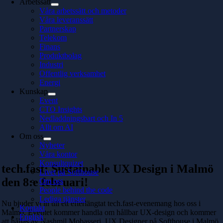
Arbetssätt
Våra arbetssätt och metoder
Våra leveranssätt
Partnerskap
Telekom
Finans
Produktbolag
Industri
Offentlig verksamhet
Energi
Kunskap
Event
CTO Insights
Nedladdningsbart och In 5
Allt om AI
Om oss
Nyheter
Våra kontor
Konsultquizet
tech.fast: Sustainable UX Design i Malmö
Livet på Softhouse
den 8:e februari!
Om oss
People behind the code
Lediga tjänster
Nu bjuder vi in till ett efterlängtat tech.fast-evenemang hos oss i
Kontakt
Malmö. Eventet kommer handla om hållbar UX-design och kommer
English
att hållas av Nashmil Mobasseri, UX Designer på Softhouse i Malmö.