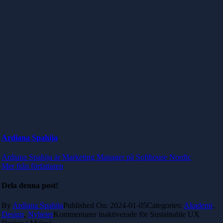
Ardiana Spahija
Ardiana Spahija är Marketing Manager på Softhouse Nordic
Mer från författaren
Dela denna post!
By
Ardiana Spahija
Published On: 2024-01-05
Categories:
Akademi
,
Design
,
Nyheter
Kommentarer inaktiverade
för Sustainable UX