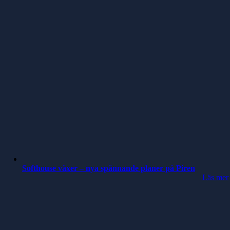
Softhouse växer – nya spännande planer på Piren
Läs mer