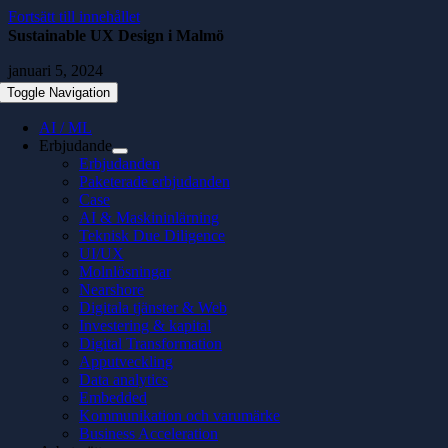
Fortsätt till innehållet
Sustainable UX Design i Malmö
januari 5, 2024
Toggle Navigation
AI / ML
Erbjudande
Erbjudanden
Paketerade erbjudanden
Case
AI & Maskininlärning
Teknisk Due Diligence
UI/UX
Molnlösningar
Nearshore
Digitala tjänster & Web
Investering & kapital
Digital Transformation
Apputveckling
Data analytics
Embedded
Kommunikation och varumärke
Business Acceleration