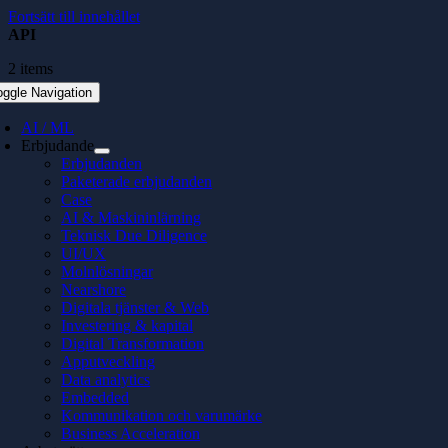
Fortsätt till innehållet
API
2 items
oggle Navigation
AI / ML
Erbjudande
Erbjudanden
Paketerade erbjudanden
Case
AI & Maskininlärning
Teknisk Due Diligence
UI/UX
Molnlösningar
Nearshore
Digitala tjänster & Web
Investering & kapital
Digital Transformation
Apputveckling
Data analytics
Embedded
Kommunikation och varumärke
Business Acceleration