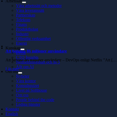
Arbetssätt
Våra arbetssätt och metoder
Våra leveranssätt
Partnerskap
Telekom
Finans
Produktbolag
Industri
Offentlig verksamhet
Energi
Kunskap
Att betjäna 86 miljoner användare
Event
CTO Insights
Att betjäna 86 miljoner användare – DevOps enligt Netflix ”Att […
Nedladdningsbart och In 5
Allt om AI
Läs mer
Om oss
Nyheter
Våra kontor
Konsultquizet
Livet på Softhouse
Om oss
People behind the code
Lediga tjänster
Kontakt
English