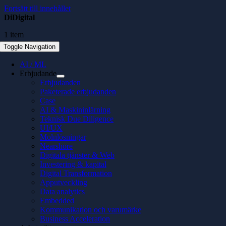
Fortsätt till innehållet
DiDigital
1 item
Toggle Navigation
AI / ML
Erbjudande
Erbjudanden
Paketerade erbjudanden
Case
AI & Maskininlärning
Teknisk Due Diligence
UI/UX
Molnlösningar
Nearshore
Digitala tjänster & Web
Investering & kapital
Digital Transformation
Apputveckling
Data analytics
Embedded
Kommunikation och varumärke
Business Acceleration