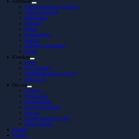
Arbetssätt
Våra arbetssätt och metoder
Våra leveranssätt
Partnerskap
Telekom
Finans
Produktbolag
Industri
Offentlig verksamhet
Energi
Kunskap
Event
CTO Insights
Nedladdningsbart och In 5
Allt om AI
Om oss
Nyheter
Våra kontor
Konsultquizet
Livet på Softhouse
Om oss
People behind the code
Lediga tjänster
Kontakt
English