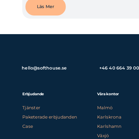
Läs Mer
hello@softhouse.se
+46 40 664 39 00
Erbjudande
Våra kontor
Tjänster
Malmö
Paketerade erbjudanden
Karlskrona
Case
Karlshamn
Växjö