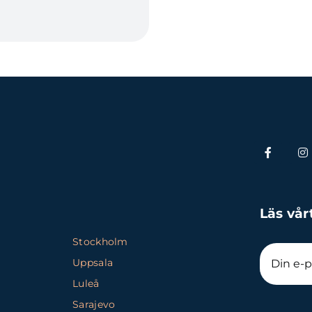
Läs vår
Stockholm
Uppsala
Luleå
Sarajevo