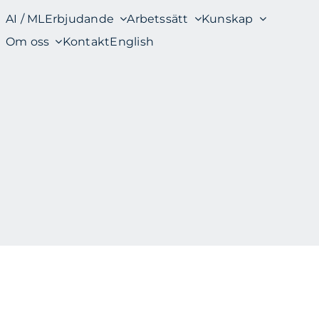
AI / ML
Erbjudande
Arbetssätt
Kunskap
Om oss
Kontakt
English