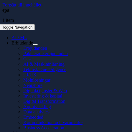
Fortsätt till innehållet
epa
1 item
Toggle Navigation
AI / ML
Erbjudande
Erbjudanden
Paketerade erbjudanden
Case
AI & Maskininlärning
Teknisk Due Diligence
UI/UX
Molnlösningar
Nearshore
Digitala tjänster & Web
Investering & kapital
Digital Transformation
Apputveckling
Data analytics
Embedded
Kommunikation och varumärke
Business Acceleration