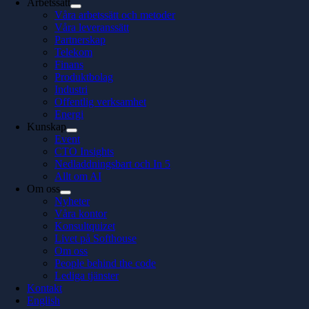
Arbetssätt
Våra arbetssätt och metoder
Våra leveranssätt
Partnerskap
Telekom
Finans
Produktbolag
Industri
Offentlig verksamhet
Energi
Kunskap
Event
CTO Insights
Nedladdningsbart och In 5
Allt om AI
Om oss
Nyheter
Våra kontor
Konsultquizet
Livet på Softhouse
Om oss
People behind the code
Lediga tjänster
Kontakt
English