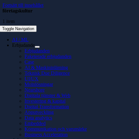
Fortsätt till innehållet
företagskultur
1 item
Toggle Navigation
AI / ML
Erbjudande
Erbjudanden
Paketerade erbjudanden
Case
AI & Maskininlärning
Teknisk Due Diligence
UI/UX
Molnlösningar
Nearshore
Digitala tjänster & Web
Investering & kapital
Digital Transformation
Apputveckling
Data analytics
Embedded
Kommunikation och varumärke
Business Acceleration