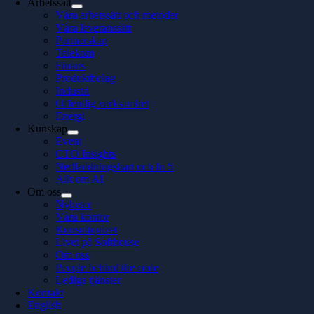
Arbetssätt
Våra arbetssätt och metoder
Våra leveranssätt
Partnerskap
Telekom
Finans
Produktbolag
Industri
Offentlig verksamhet
Energi
Kunskap
Event
CTO Insights
Nedladdningsbart och In 5
Allt om AI
Om oss
Nyheter
Våra kontor
Konsultquizet
Livet på Softhouse
Om oss
People behind the code
Lediga tjänster
Kontakt
English