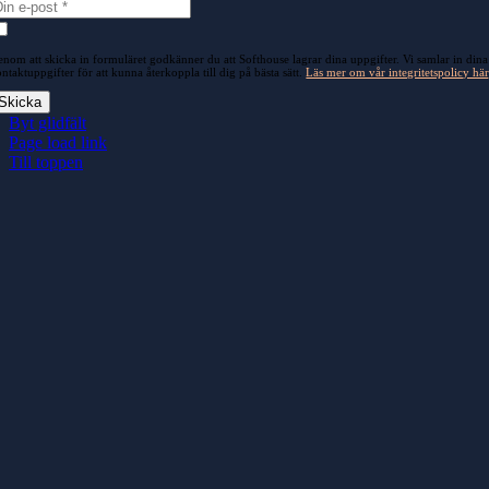
nom att skicka in formuläret godkänner du att Softhouse lagrar dina uppgifter. Vi samlar in dina
ntaktuppgifter för att kunna återkoppla till dig på bästa sätt.
Läs mer om vår integritetspolicy här
Skicka
Byt glidfält
Page load link
Till toppen