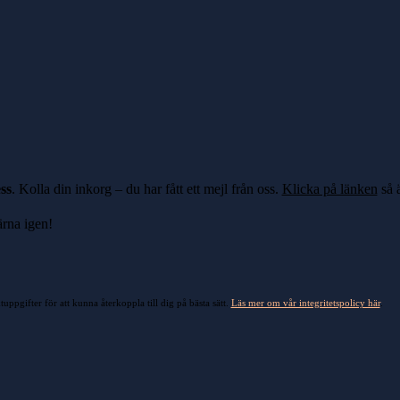
ss
. Kolla din inkorg – du har fått ett mejl från oss.
Klicka på länken
så ä
ärna igen!
ppgifter för att kunna återkoppla till dig på bästa sätt.
Läs mer om vår integritetspolicy här
.