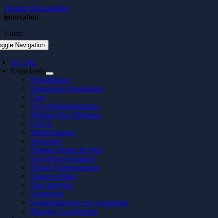
Fortsätt till innehållet
innovation
1 item
oggle Navigation
AI / ML
Erbjudande
Erbjudanden
Paketerade erbjudanden
Case
AI & Maskininlärning
Teknisk Due Diligence
UI/UX
Molnlösningar
Nearshore
Digitala tjänster & Web
Investering & kapital
Digital Transformation
Apputveckling
Data analytics
Embedded
Kommunikation och varumärke
Business Acceleration