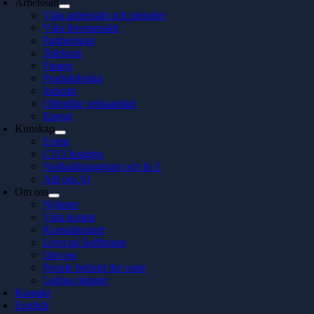
Arbetssätt
Våra arbetssätt och metoder
Våra leveranssätt
Partnerskap
Telekom
Finans
Produktbolag
Industri
Offentlig verksamhet
Energi
Kunskap
Event
CTO Insights
Nedladdningsbart och In 5
Allt om AI
Om oss
Nyheter
Våra kontor
Konsultquizet
Livet på Softhouse
Om oss
People behind the code
Lediga tjänster
Kontakt
English