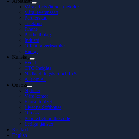
Arbetssätt
Våra arbetssätt och metoder
Våra leveranssätt
Partnerskap
Telekom
Finans
Produktbolag
Industri
Offentlig verksamhet
Energi
Kunskap
Event
CTO Insights
Nedladdningsbart och In 5
Allt om AI
Om oss
Nyheter
Våra kontor
Konsultquizet
Livet på Softhouse
Om oss
People behind the code
Lediga tjänster
Kontakt
English