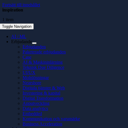
Fortsätt till innehållet
inspiration
1 item
Toggle Navigation
AI / ML
Erbjudande
Erbjudanden
Paketerade erbjudanden
Case
AI & Maskininlärning
Teknisk Due Diligence
UI/UX
Molnlösningar
Nearshore
Digitala tjänster & Web
Investering & kapital
Digital Transformation
Apputveckling
Data analytics
Embedded
Kommunikation och varumärke
Business Acceleration