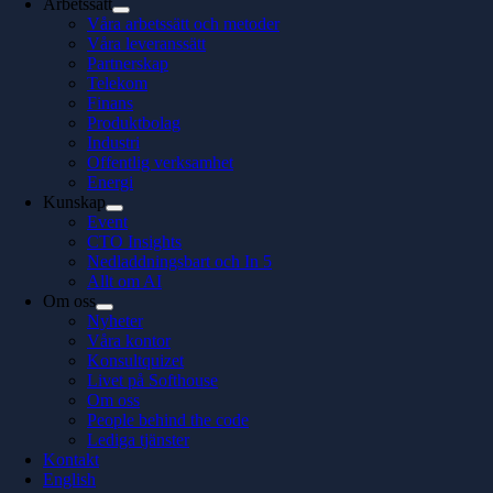
Arbetssätt
Våra arbetssätt och metoder
Våra leveranssätt
Partnerskap
Telekom
Finans
Produktbolag
Industri
Offentlig verksamhet
Energi
Kunskap
Event
CTO Insights
Nedladdningsbart och In 5
Allt om AI
Om oss
Nyheter
Våra kontor
Konsultquizet
Livet på Softhouse
Om oss
People behind the code
Lediga tjänster
Kontakt
English