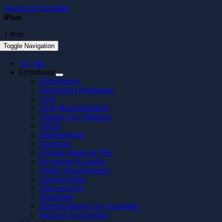
Fortsätt till innehållet
iPaas
1 item
Toggle Navigation
AI / ML
Erbjudande
Erbjudanden
Paketerade erbjudanden
Case
AI & Maskininlärning
Teknisk Due Diligence
UI/UX
Molnlösningar
Nearshore
Digitala tjänster & Web
Investering & kapital
Digital Transformation
Apputveckling
Data analytics
Embedded
Kommunikation och varumärke
Business Acceleration