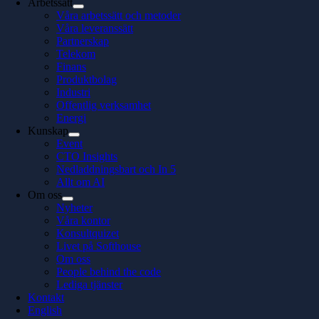
Arbetssätt
Våra arbetssätt och metoder
Våra leveranssätt
Partnerskap
Telekom
Finans
Produktbolag
Industri
Offentlig verksamhet
Energi
Kunskap
Event
CTO Insights
Nedladdningsbart och In 5
Allt om AI
Om oss
Nyheter
Våra kontor
Konsultquizet
Livet på Softhouse
Om oss
People behind the code
Lediga tjänster
Kontakt
English