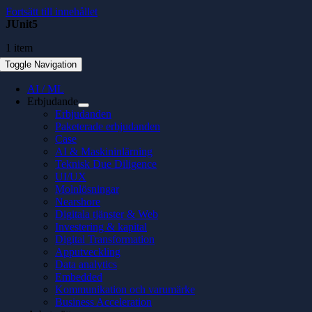
Fortsätt till innehållet
JUnit5
1 item
Toggle Navigation
AI / ML
Erbjudande
Erbjudanden
Paketerade erbjudanden
Case
AI & Maskininlärning
Teknisk Due Diligence
UI/UX
Molnlösningar
Nearshore
Digitala tjänster & Web
Investering & kapital
Digital Transformation
Apputveckling
Data analytics
Embedded
Kommunikation och varumärke
Business Acceleration