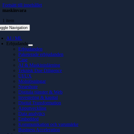
Fortsätt till innehållet
maskinvara
1 item
oggle Navigation
AI / ML
Erbjudande
Erbjudanden
Paketerade erbjudanden
Case
AI & Maskininlärning
Teknisk Due Diligence
UI/UX
Molnlösningar
Nearshore
Digitala tjänster & Web
Investering & kapital
Digital Transformation
Apputveckling
Data analytics
Embedded
Kommunikation och varumärke
Business Acceleration