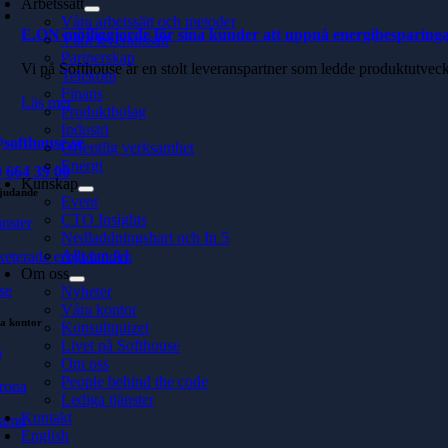
Arbetssätt
Våra arbetssätt och metoder
E.ON möjliggjorde för sina kunder att uppnå energibesparing
Våra leveranssätt
Partnerskap
Vi på Softhouse är en stolt leveranspartner som ledde produktutve
Telekom
Finans
Läs mer
Produktbolag
Industri
softhouse.se
Offentlig verksamhet
Energi
 664 39 00
Kunskap
judande
Event
CTO Insights
änster
Nedladdningsbart och In 5
Allt om AI
keterade erbjudanden
Om oss
se
Nyheter
Våra kontor
a kontor
Konsultquizet
Livet på Softhouse
ö
Om oss
People behind the code
rona
Lediga tjänster
Kontakt
hamn
English