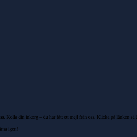
ss
. Kolla din inkorg – du har fått ett mejl från oss.
Klicka på länken
så ä
ärna igen!