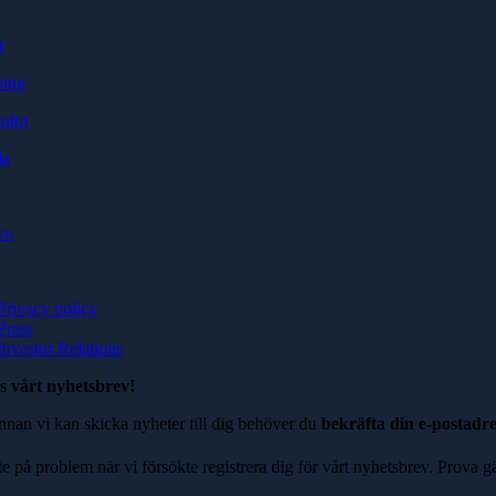
r
ping
holm
la
vo
Privacy policy
Press
Investor Relations
s vårt nyhetsbrev!
nnan vi kan skicka nyheter till dig behöver du
bekräfta din e-postadre
te på problem när vi försökte registrera dig för vårt nyhetsbrev. Prova g