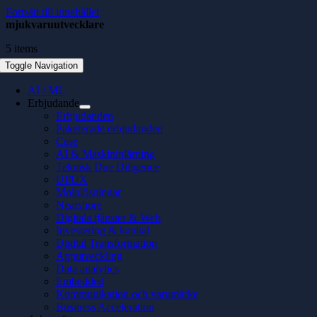
Fortsätt till innehållet
mjukvaruutvecklare
5 items
Toggle Navigation
AI / ML
Erbjudande
Erbjudanden
Paketerade erbjudanden
Case
AI & Maskininlärning
Teknisk Due Diligence
UI/UX
Molnlösningar
Nearshore
Digitala tjänster & Web
Investering & kapital
Digital Transformation
Apputveckling
Data analytics
Embedded
Kommunikation och varumärke
Business Acceleration