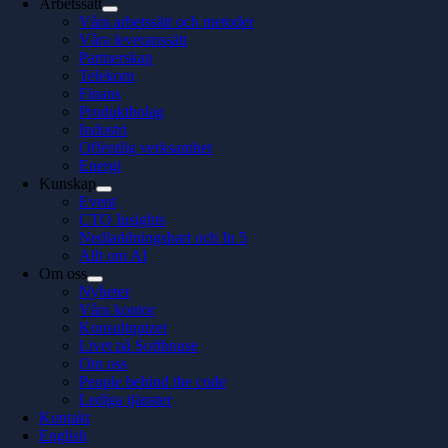
Arbetssätt
Våra arbetssätt och metoder
Våra leveranssätt
Partnerskap
Telekom
Finans
Produktbolag
Industri
Offentlig verksamhet
Energi
Kunskap
Event
CTO Insights
Nedladdningsbart och In 5
Allt om AI
Om oss
Nyheter
Våra kontor
Konsultquizet
Livet på Softhouse
Om oss
People behind the code
Lediga tjänster
Kontakt
English