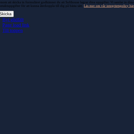
nom att skicka in formuläret godkänner du att Softhouse lagrar dina uppgifter. Vi samlar in dina
ntaktuppgifter för att kunna återkoppla till dig på bästa sätt.
Läs mer om vår integritetspolicy här
Skicka
Byt glidfält
Page load link
Till toppen