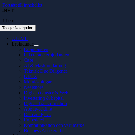
Fortsätt till innehållet
.NET
1 item
Toggle Navigation
AI / ML
Erbjudande
Erbjudanden
Paketerade erbjudanden
Case
AI & Maskininlärning
Teknisk Due Diligence
UI/UX
Molnlösningar
Nearshore
Digitala tjänster & Web
Investering & kapital
Digital Transformation
Apputveckling
Data analytics
Embedded
Kommunikation och varumärke
Business Acceleration