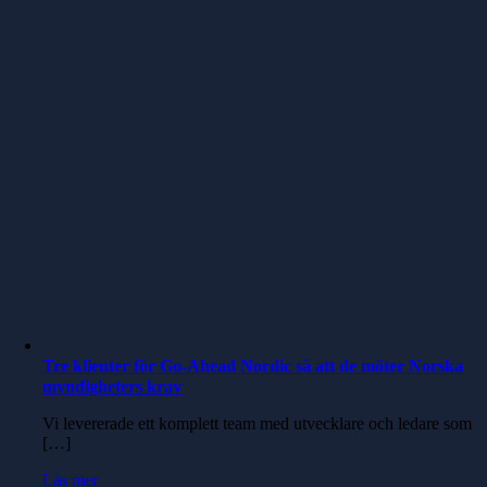
Tre klienter för Go-Ahead Nordic så att de möter Norska
myndigheters krav
Vi levererade ett komplett team med utvecklare och ledare som
[…]
Läs mer