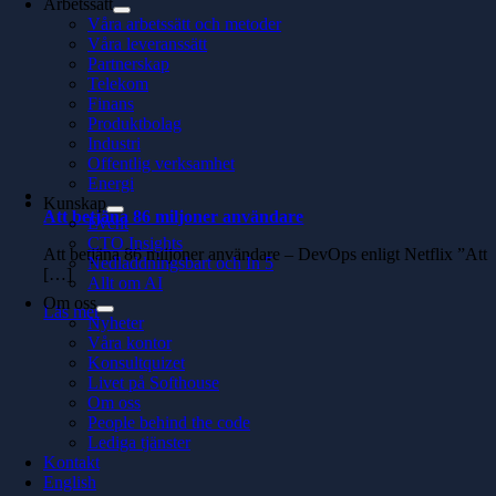
Arbetssätt
Våra arbetssätt och metoder
Våra leveranssätt
Partnerskap
Telekom
Finans
Produktbolag
Industri
Offentlig verksamhet
Energi
Kunskap
Att betjäna 86 miljoner användare
Event
CTO Insights
Att betjäna 86 miljoner användare – DevOps enligt Netflix ”Att
Nedladdningsbart och In 5
[…]
Allt om AI
Om oss
Läs mer
Nyheter
Våra kontor
Konsultquizet
Livet på Softhouse
Om oss
People behind the code
Lediga tjänster
Kontakt
English