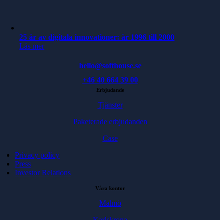
25 år av digitala innovationer: år 1996 till 2000
Läs mer
hello@softhouse.se
+46 40 664 39 00
Erbjudande
Tjänster
Paketerade erbjudanden
Case
Privacy policy
Press
Investor Relations
Våra kontor
Malmö
Karlskrona