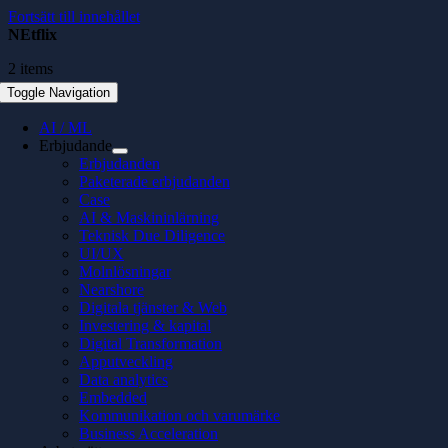
Fortsätt till innehållet
NEtflix
2 items
Toggle Navigation
AI / ML
Erbjudande
Erbjudanden
Paketerade erbjudanden
Case
AI & Maskininlärning
Teknisk Due Diligence
UI/UX
Molnlösningar
Nearshore
Digitala tjänster & Web
Investering & kapital
Digital Transformation
Apputveckling
Data analytics
Embedded
Kommunikation och varumärke
Business Acceleration