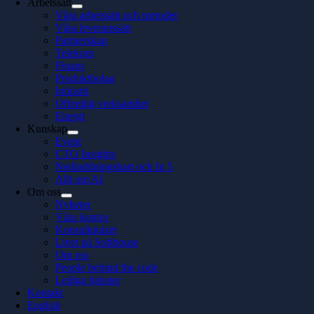
Arbetssätt
Våra arbetssätt och metoder
Våra leveranssätt
Partnerskap
Telekom
Finans
Produktbolag
Industri
Offentlig verksamhet
Energi
Kunskap
Event
CTO Insights
Nedladdningsbart och In 5
Allt om AI
Om oss
Nyheter
Våra kontor
Konsultquizet
Livet på Softhouse
Om oss
People behind the code
Lediga tjänster
Kontakt
English