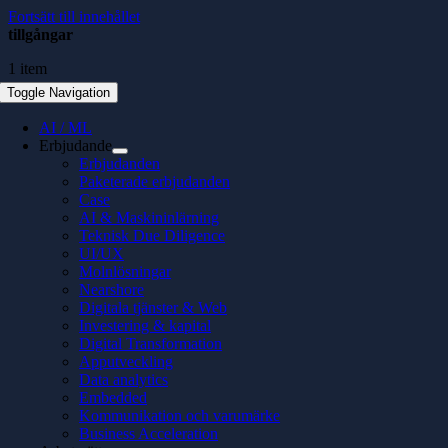
Fortsätt till innehållet
tillgångar
1 item
Toggle Navigation
AI / ML
Erbjudande
Erbjudanden
Paketerade erbjudanden
Case
AI & Maskininlärning
Teknisk Due Diligence
UI/UX
Molnlösningar
Nearshore
Digitala tjänster & Web
Investering & kapital
Digital Transformation
Apputveckling
Data analytics
Embedded
Kommunikation och varumärke
Business Acceleration