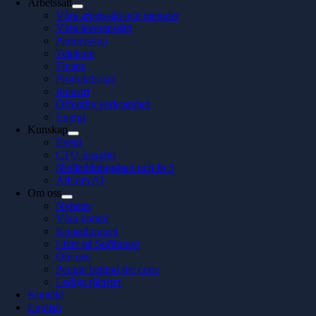
Arbetssätt
Våra arbetssätt och metoder
Våra leveranssätt
Partnerskap
Telekom
Finans
Produktbolag
Industri
Offentlig verksamhet
Energi
Kunskap
Event
CTO Insights
Nedladdningsbart och In 5
Allt om AI
Om oss
Nyheter
Våra kontor
Konsultquizet
Livet på Softhouse
Om oss
People behind the code
Lediga tjänster
Kontakt
English