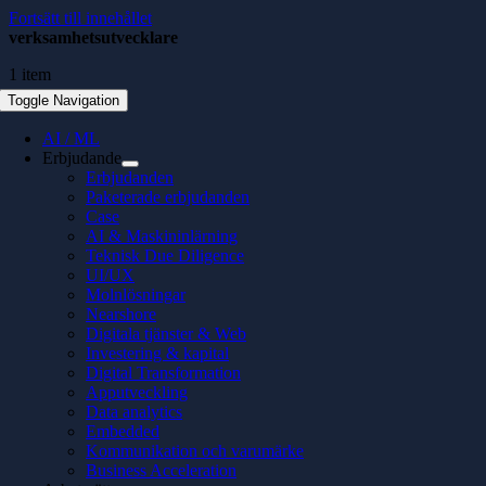
Fortsätt till innehållet
verksamhetsutvecklare
1 item
Toggle Navigation
AI / ML
Erbjudande
Erbjudanden
Paketerade erbjudanden
Case
AI & Maskininlärning
Teknisk Due Diligence
UI/UX
Molnlösningar
Nearshore
Digitala tjänster & Web
Investering & kapital
Digital Transformation
Apputveckling
Data analytics
Embedded
Kommunikation och varumärke
Business Acceleration