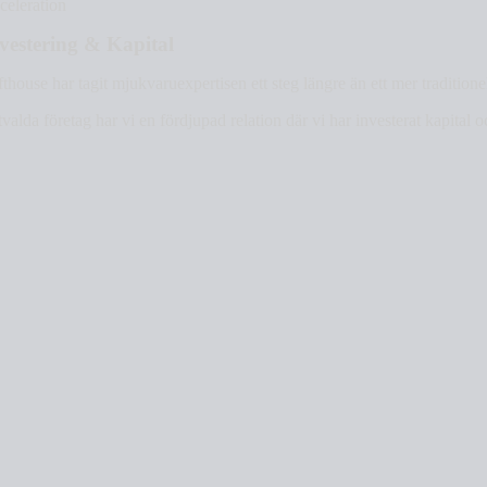
celeration
vestering & Kapital
thouse har tagit mjukvaruexpertisen ett steg längre än ett mer tradition
tvalda företag har vi en fördjupad relation där vi har investerat kapital o