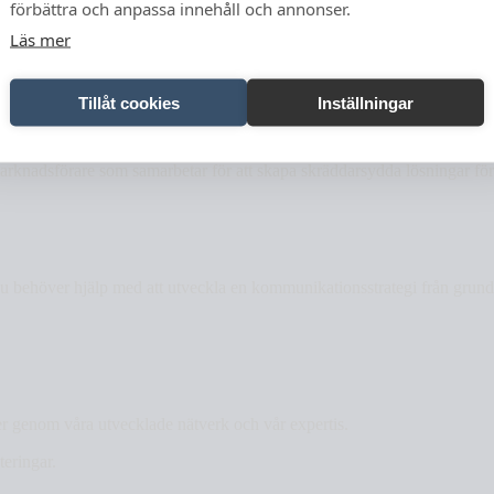
förbättra och anpassa innehåll och annonser.
Läs mer
dskap, och ger ditt företag kraft att blomstra i den digitala världen.
Tillåt cookies
Inställningar
marknadsförare som samarbetar för att skapa skräddarsydda lösningar fö
behöver hjälp med att utveckla en kommunikationsstrategi från grunden 
heter genom våra utvecklade nätverk och vår expertis.
eringar.