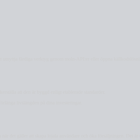
t utnyttja färdiga verktyg genom moln-API:er eller öppna källkodslösnin
erställa att den är byggd enligt etablerade standarder.
örlänga livslängden på dina investeringar.
när det gäller att skapa lojala användare och öka försäljningen. Det är