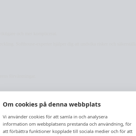
 viktigare och mer komplicerat.
ng. Softhouse-experter hjälper dig att undvika risker och säkerställa e
rens förväntningar.
Om cookies på denna webbplats
Vi använder cookies för att samla in och analysera
 att du kan dra nytta av all tillgänglig information för att fatta välgrun
information om webbplatsens prestanda och användning, för
att förbättra funktioner kopplade till sociala medier och för att