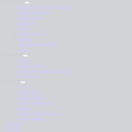
Arbetssätt
Våra arbetssätt och metoder
Våra leveranssätt
Partnerskap
Telekom
Finans
Produktbolag
Industri
Offentlig verksamhet
Energi
Kunskap
Event
CTO Insights
Nedladdningsbart och In 5
Allt om AI
Om oss
Nyheter
Våra kontor
Konsultquizet
Livet på Softhouse
Om oss
People behind the code
Lediga tjänster
Kontakt
English