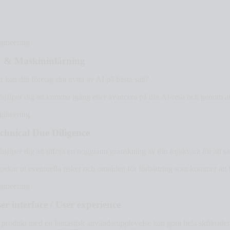
gineering
 & Maskininlärning
 kan ditt företag dra nytta av AI på bästa sätt?
 hjälper dig att komma igång eller avancera på din AI-resa och genom at
gineering
chnical Due Diligence
hjälper dig att utföra en noggrann granskning av din mjukvara för att säk
 pekar ut eventuella risker och områden för förbättring som kommer att f
gineering
er interface / User experience
 produkt med en fantastisk användarupplevelse kan göra hela skillnaden 