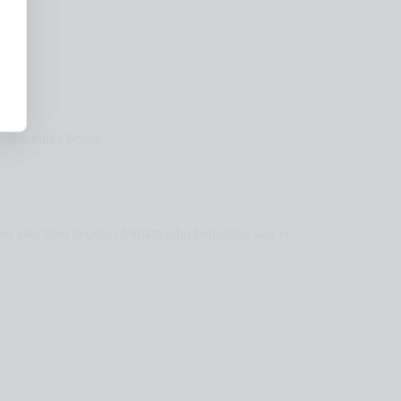
r dina unika behov.
eller bara behöver förbättra din befintliga, kan vi