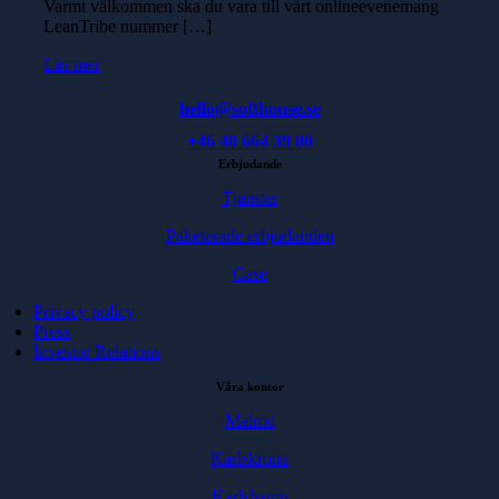
Varmt välkommen ska du vara till vårt onlineevenemang
LeanTribe nummer […]
Läs mer
hello@softhouse.se
+46 40 664 39 00
Erbjudande
Tjänster
Paketerade erbjudanden
Case
Privacy policy
Press
Investor Relations
Våra kontor
Malmö
Karlskrona
Karlshamn