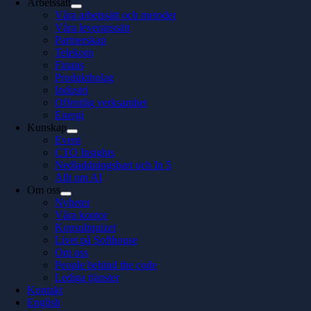
Arbetssätt
Våra arbetssätt och metoder
Våra leveranssätt
Partnerskap
Telekom
Finans
Produktbolag
Industri
Offentlig verksamhet
Energi
Kunskap
Event
CTO Insights
Nedladdningsbart och In 5
Allt om AI
Om oss
Nyheter
Våra kontor
Konsultquizet
Livet på Softhouse
Om oss
People behind the code
Lediga tjänster
Kontakt
English