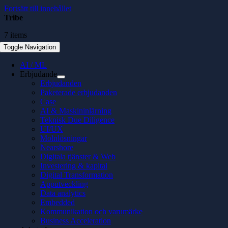
Fortsätt till innehållet
Tribe
7 items
Toggle Navigation
AI / ML
Erbjudande
Erbjudanden
Paketerade erbjudanden
Case
AI & Maskininlärning
Teknisk Due Diligence
UI/UX
Molnlösningar
Nearshore
Digitala tjänster & Web
Investering & kapital
Digital Transformation
Apputveckling
Data analytics
Embedded
Kommunikation och varumärke
Business Acceleration