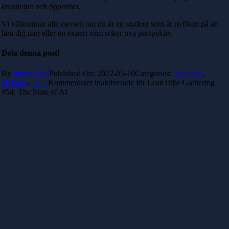
kreativitet och öppenhet.
Vi välkomnar alla oavsett om du är en student som är nyfiken på att
lära dig mer eller en expert som söker nya perspektiv.
Dela denna post!
By
guestwriter
Published On: 2022-05-10
Categories:
Akademi
,
Nyheter
,
Tribe
Kommentarer inaktiverade
för LeanTribe Gathering
#54: The State of AI