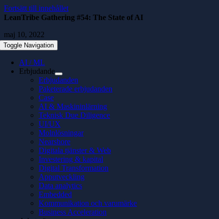
Fortsätt till innehållet
LeanTribe Gathering #54: The State of AI
maj 10, 2022
Toggle Navigation
AI / ML
Erbjudande
Erbjudanden
Paketerade erbjudanden
Case
AI & Maskininlärning
Teknisk Due Diligence
UI/UX
Molnlösningar
Nearshore
Digitala tjänster & Web
Investering & kapital
Digital Transformation
Apputveckling
Data analytics
Embedded
Kommunikation och varumärke
Business Acceleration