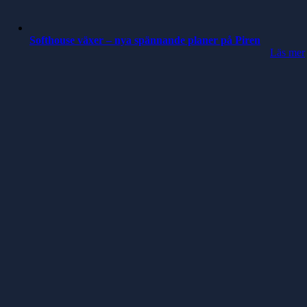
Softhouse växer – nya spännande planer på Piren
Läs mer