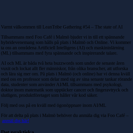
Varmt välkommen till LeanTribe Gathering #54 – The state of AI
Tillsammans med Foo Café i Malmö bjuder vi in till ett spännande
hybridevenemang som hålls på plats i Malmö och Online. Vi kommer
ta oss an områdena Artificiell Intelligens (AI) och maskininlärning
(ML) tillsammans med fyra spännande och inspirerande talare.
AI och ML är båda två heta buzzwords som under de senaste åren
vuxit och lockat allt fler människor, från olika branscher, att utforska
och lära sig mer om. På plats i Malmö (och online) har vi denna kväll
med oss en professor som delar med sig av sina senaste tankar rörande
data, studenter som använder AI/ML tillsammans med psykologi,
doktor inom matematik som upptäcker cancer och fingeravtryck och
slutligen, produktföretaget som håller vår kod säker.
Följ med oss ​​på en kväll med ögonöppnare inom AI/ML
För att delta på plats i Malmö behöver du anmäla dig via Foo Café –
anmäl dig här!
Det praktiska