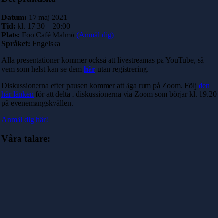
Datum:
17 maj 2021
Tid:
kl. 17:30 – 20:00
Plats:
Foo Café Malmö
(Anmäl dig)
Språket:
Engelska
Alla presentationer kommer också att livestreamas på YouTube, så
vem som helst kan se dem
här
utan registrering.
Diskussionerna efter pausen kommer att äga rum på Zoom. Följ
den
här länken
för att delta i diskussionerna via Zoom som börjar kl. 19.20
på evenemangskvällen.
Anmäl dig här!
Våra talare: