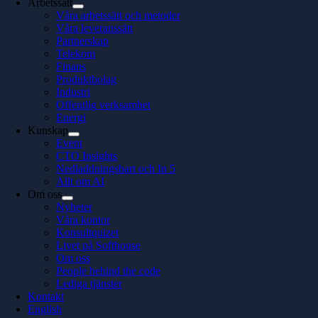
Arbetssätt
Våra arbetssätt och metoder
Våra leveranssätt
Partnerskap
Telekom
Finans
Produktbolag
Industri
Offentlig verksamhet
Energi
Kunskap
Event
CTO Insights
Nedladdningsbart och In 5
Allt om AI
Om oss
Nyheter
Våra kontor
Konsultquizet
Livet på Softhouse
Om oss
People behind the code
Lediga tjänster
Kontakt
English