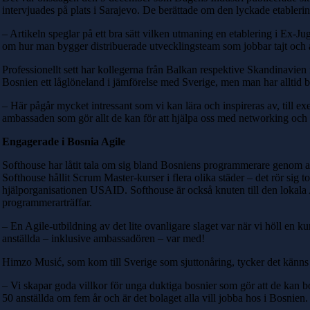
intervjuades på plats i Sarajevo. De berättade om den lyckade etable
– Artikeln speglar på ett bra sätt vilken utmaning en etablering i Ex-
om hur man bygger distribuerade utvecklingsteam som jobbar tajt och agil
Professionellt sett har kollegerna från Balkan respektive Skandinavien
Bosnien ett låglöneland i jämförelse med Sverige, men man har alltid bib
– Här pågår mycket intressant som vi kan lära och inspireras av, till 
ambassaden som gör allt de kan för att hjälpa oss med networking och
Engagerade i Bosnia Agile
Softhouse har låtit tala om sig bland Bosniens programmerare genom att
Softhouse hållit Scrum Master-kurser i flera olika städer – det rör sig
hjälporganisationen USAID. Softhouse är också knuten till den lokala
programmerarträffar.
– En Agile-utbildning av det lite ovanligare slaget var när vi höll 
anställda – inklusive ambassadören – var med!
Himzo Musić, som kom till Sverige som sjuttonåring, tycker det känns 
– Vi skapar goda villkor för unga duktiga bosnier som gör att de kan bo
50 anställda om fem år och är det bolaget alla vill jobba hos i Bosnien.