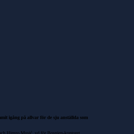
mit igång på allvar för de sju anställda som
och Himzo Musić, vd för Bosnien-kontoret,