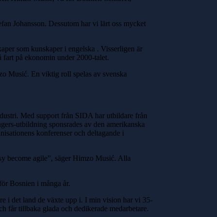
tefan Johansson. Dessutom har vi lärt oss mycket
kaper som kunskaper i engelska . Visserligen är
få fart på ekonomin under 2000-talet.
zo Musić. En viktig roll spelas av svenska
dustri. Med support från SIDA har utbildare från
anagers-utbildning sponsrades av den amerikanska
nisationens konferenser och deltagande i
ssy become agile”, säger Himzo Musić. Alla
för Bosnien i många år.
 i det land de växte upp i. I min vision har vi 35-
och får tillbaka glada och dedikerade medarbetare.