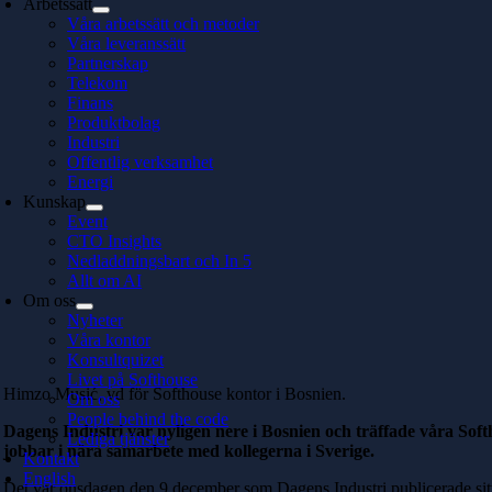
Arbetssätt
Våra arbetssätt och metoder
Våra leveranssätt
Partnerskap
Telekom
Finans
Produktbolag
Industri
Offentlig verksamhet
Energi
Kunskap
Event
CTO Insights
Nedladdningsbart och In 5
Allt om AI
Om oss
Nyheter
Våra kontor
Konsultquizet
Livet på Softhouse
Himzo Musić, vd för Softhouse kontor i Bosnien.
Om oss
People behind the code
Dagens Industri var nyligen nere i Bosnien och träffade våra Soft
Lediga tjänster
jobbar i nära samarbete med kollegerna i Sverige.
Kontakt
English
Det var onsdagen den 9 december som Dagens Industri publicerade si