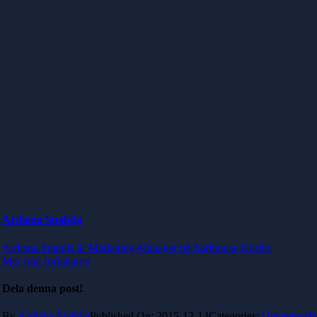
Ardiana Spahija
Ardiana Spahija är Marketing Manager på Softhouse Nordic
Mer från författaren
Dela denna post!
By
Ardiana Spahija
Published On: 2015-12-14
Categories:
Uncategoriz