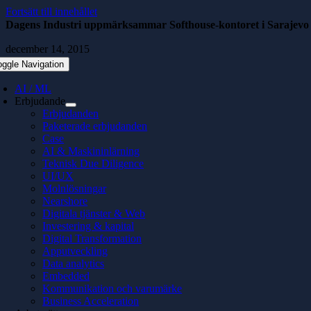
Fortsätt till innehållet
Dagens Industri uppmärksammar Softhouse-kontoret i Sarajevo
december 14, 2015
oggle Navigation
AI / ML
Erbjudande
Erbjudanden
Paketerade erbjudanden
Case
AI & Maskininlärning
Teknisk Due Diligence
UI/UX
Molnlösningar
Nearshore
Digitala tjänster & Web
Investering & kapital
Digital Transformation
Apputveckling
Data analytics
Embedded
Kommunikation och varumärke
Business Acceleration