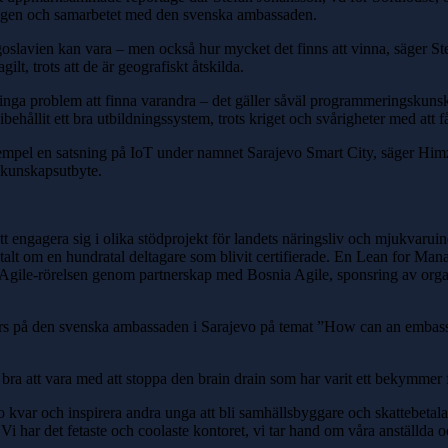
ringen och samarbetet med den svenska ambassaden.
Jugoslavien kan vara – men också hur mycket det finns att vinna, säger S
t, trots att de är geografiskt åtskilda.
 inga problem att finna varandra – det gäller såväl programmeringskuns
ehållit ett bra utbildningssystem, trots kriget och svårigheter med att 
exempel en satsning på IoT under namnet Sarajevo Smart City, säger Him
 kunskapsutbyte.
 engagera sig i olika stödprojekt för landets näringsliv och mjukvaruin
 totalt om en hundratal deltagare som blivit certifierade. En Lean for M
 Agile-rörelsen genom partnerskap med Bosnia Agile, sponsring av orga
en kurs på den svenska ambassaden i Sarajevo på temat ”How can an emba
bra att vara med att stoppa den brain drain som har varit ett bekymmer 
 kvar och inspirera andra unga att bli samhällsbyggare och skattebetalare
 Vi har det fetaste och coolaste kontoret, vi tar hand om våra anställda 