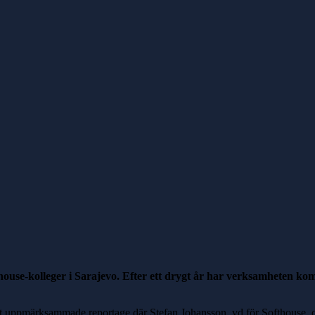
house-kolleger i Sarajevo. Efter ett drygt år har verksamheten kom
tt uppmärksammade reportage där Stefan Johansson, vd för Softhouse, 