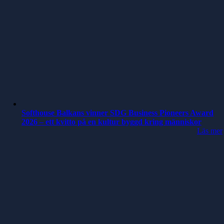
Softhouse Balkans vinner SDG Business Pioneers Award
2026 – ett kvitto på en kultur byggd kring människor
Läs mer