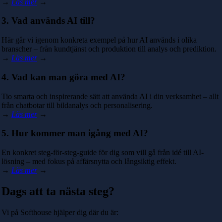
→
Läs mer
→
3. Vad används AI till?
Här går vi igenom konkreta exempel på hur AI används i olika
branscher – från kundtjänst och produktion till analys och prediktion.
→
Läs mer
→
4. Vad kan man göra med AI?
Tio smarta och inspirerande sätt att använda AI i din verksamhet – allt
från chatbotar till bildanalys och personalisering.
→
Läs mer
→
5. Hur kommer man igång med AI?
En konkret steg-för-steg-guide för dig som vill gå från idé till AI-
lösning – med fokus på affärsnytta och långsiktig effekt.
→
Läs mer
→
Dags att ta nästa steg?
Vi på Softhouse hjälper dig där du är: