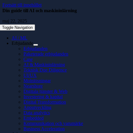
Fortsätt till innehållet
Din guide till AI och maskininlärning
maj 22, 2025
Toggle Navigation
AI / ML
Erbjudande
Erbjudanden
Paketerade erbjudanden
Case
AI & Maskininlärning
Teknisk Due Diligence
UI/UX
Molnlösningar
Nearshore
Digitala tjänster & Web
Investering & kapital
Digital Transformation
Apputveckling
Data analytics
Embedded
Kommunikation och varumärke
Business Acceleration