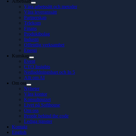
Arbetssätt
Våra arbetssätt och metoder
Våra leveranssätt
Partnerskap
Telekom
Finans
Produktbolag
Industri
Offentlig verksamhet
Energi
Kunskap
Event
CTO Insights
Nedladdningsbart och In 5
Allt om AI
Om oss
Nyheter
Våra kontor
Konsultquizet
Livet på Softhouse
Om oss
People behind the code
Lediga tjänster
Kontakt
English