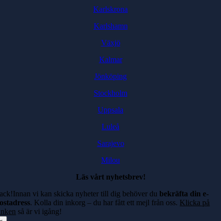
Karlskrona
Karlshamn
Växjö
Kalmar
Jönköping
Stockholm
Uppsala
Luleå
Sarajevo
Milou
Läs vårt nyhetsbrev!
ack!Innan vi kan skicka nyheter till dig behöver du
bekräfta din e-
ostadress
. Kolla din inkorg – du har fått ett mejl från oss.
Klicka på
änken
så är vi igång!