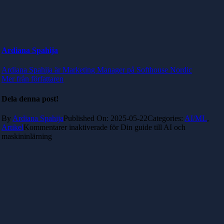
Ardiana Spahija
Ardiana Spahija är Marketing Manager på Softhouse Nordic
Mer från författaren
Dela denna post!
By
Ardiana Spahija
Published On: 2025-05-22
Categories:
AI/ML
,
Artikel
Kommentarer inaktiverade
för Din guide till AI och
maskininlärning