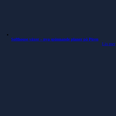
Softhouse växer – nya spännande planer på Piren
Läs mer