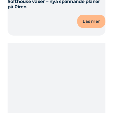
Softhouse växer – nya spännande planer
på Piren
Läs mer