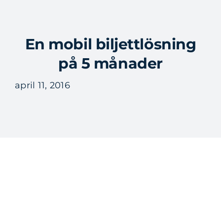
Fortsätt
till
Tog
innehållet
En mobil biljettlösning
Nav
på 5 månader
april 11, 2016