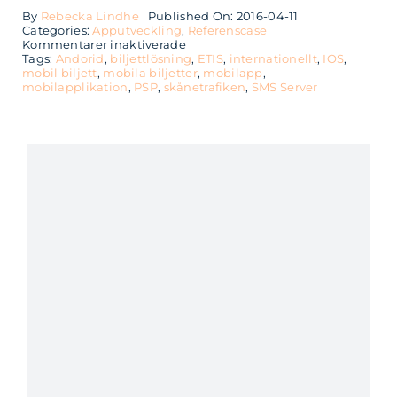
By
Rebecka Lindhe
Published On: 2016-04-11
Categories:
Apputveckling
,
Referenscase
för
Kommentarer inaktiverade
En
Tags:
Andorid
,
biljettlösning
,
ETIS
,
internationellt
,
IOS
,
mobil
mobil biljett
,
mobila biljetter
,
mobilapp
,
biljettlösning
mobilapplikation
,
PSP
,
skånetrafiken
,
SMS Server
på
5
månader