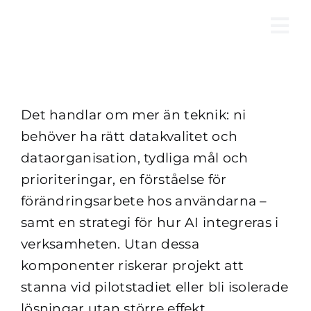
Fortsätt
till
Tog
innehållet
Nav
Det handlar om mer än teknik: ni
behöver ha rätt datakvalitet och
dataorganisation, tydliga mål och
prioriteringar, en förståelse för
förändringsarbete hos användarna –
samt en strategi för hur AI integreras i
verksamheten. Utan dessa
komponenter riskerar projekt att
stanna vid pilotstadiet eller bli isolerade
lösningar utan större effekt.