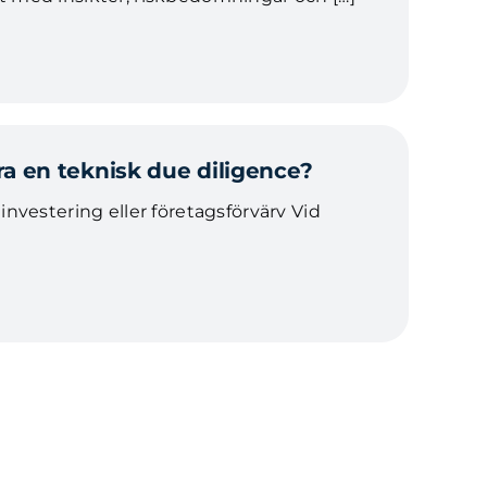
a en teknisk due diligence?
en investering eller företagsförvärv Vid