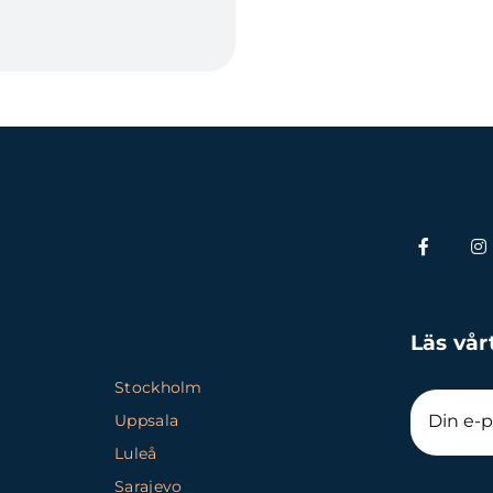
Läs vår
Stockholm
Uppsala
Luleå
Sarajevo