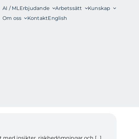
AI / ML
Erbjudande
Arbetssätt
Kunskap
Om oss
Kontakt
English
ort med insikter, riskbedömningar och […]