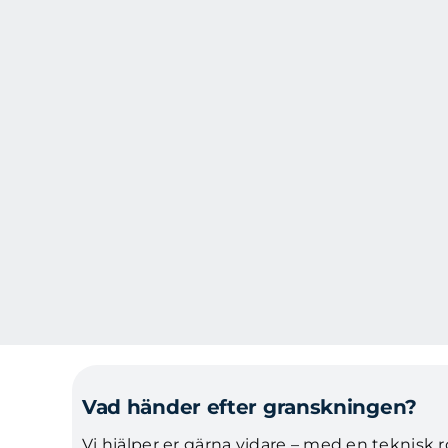
Fortsätt
till
innehållet
Vad händer efter granskningen?
Vi hjälper er gärna vidare – med en teknisk 