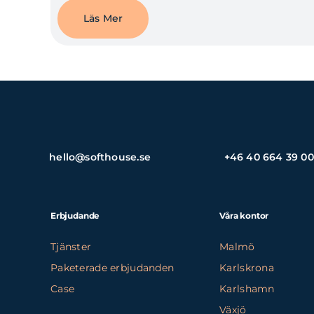
Läs Mer
hello@softhouse.se
+46 40 664 39 00
Erbjudande
Våra kontor
Tjänster
Malmö
Paketerade erbjudanden
Karlskrona
Case
Karlshamn
Växjö