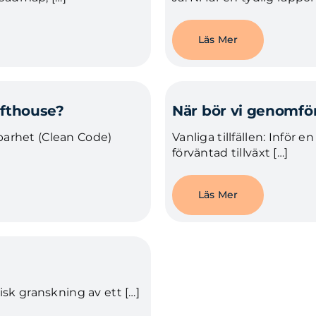
Läs Mer
ofthouse?
När bör vi genomför
lbarhet (Clean Code)
Vanliga tillfällen: Inför 
förväntad tillväxt […]
Läs Mer
sk granskning av ett […]