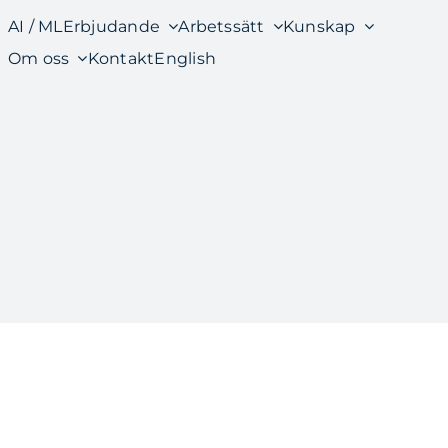
AI / ML
Erbjudande
Arbetssätt
Kunskap
Om oss
Kontakt
English