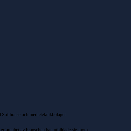
ed Softhouse och
medieteknikbolaget
erfarenhet av branschen han utbildade sig inom.