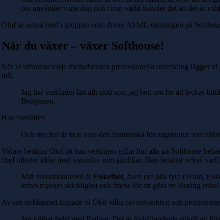
oss använder varje dag och i min värld betyder det att det är väld
Olof är också med i gruppen som driver AI/ML-satsningen på Softhous
När du växer – växer Softhouse!
När vi utformar varje medarbetares professionella utveckling lägger vi 
mål.
Jag har verkligen fått allt stöd som jag bett om för att lyckas hi
Bengtsson.
Han fortsätter:
Och mycket är tack vare den fantastiska företagskultur som råd
Vidare berättar Olof att han verkligen gillar hur alla på Softhouse beha
chef utbyter idéer med varandra som jämlikar. Han berättar också varfö
Mitt favoritvärdeord är
Enkelhet
, även om alla fyra (Team, Enk
krävs mycket skicklighet och finess för att göra en lösning enkel
Av ren nyfikenhet frågade vi Olof vilka favoritverktyg och programme
Jag jobbar helst med Python. Det är förhållandevis enkelt att för