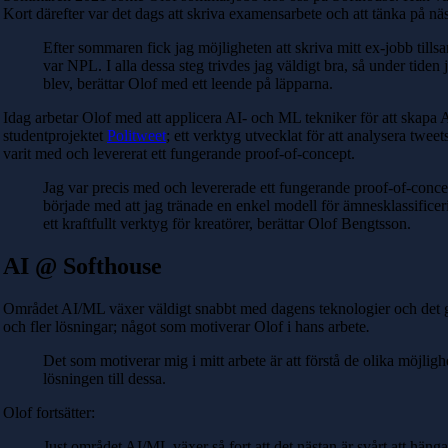
Kort därefter var det dags att skriva examensarbete och att tänka på nä
Efter sommaren fick jag möjligheten att skriva mitt ex-jobb ti
var NPL. I alla dessa steg trivdes jag väldigt bra, så under tiden
blev, berättar Olof med ett leende på läpparna.
Idag arbetar Olof med att applicera AI- och ML tekniker för att skapa 
studentprojektet
Politweet
; ett verktyg utvecklat för att analysera twee
varit med och levererat ett fungerande proof-of-concept.
Jag var precis med och levererade ett fungerande proof-of-concept
började med att jag tränade en enkel modell för ämnesklassificeri
ett kraftfullt verktyg för kreatörer, berättar Olof Bengtsson.
AI @ Softhouse
Området AI/ML växer väldigt snabbt med dagens teknologier och det görs 
och fler lösningar; något som motiverar Olof i hans arbete
.
Det som motiverar mig i mitt arbete är att förstå de olika möjligh
lösningen till dessa.
Olof fortsätter:
Just området AI/ML växer så fort att det nästan är svårt att hä