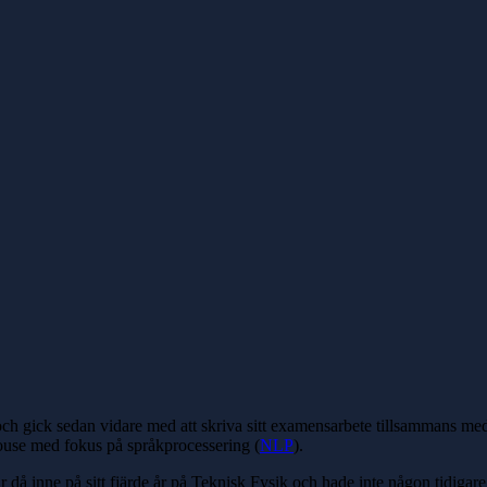
ch gick sedan vidare med att skriva sitt examensarbete tillsammans m
use med fokus på språkprocessering (
NLP
).
 inne på sitt fjärde år på Teknisk Fysik och hade inte någon tidigare 