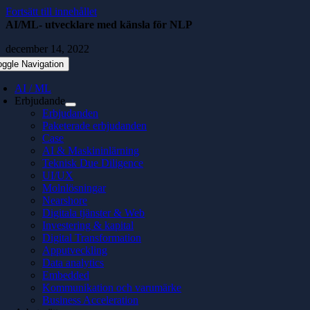
Fortsätt till innehållet
AI/ML- utvecklare med känsla för NLP
december 14, 2022
oggle Navigation
AI / ML
Erbjudande
Erbjudanden
Paketerade erbjudanden
Case
AI & Maskininlärning
Teknisk Due Diligence
UI/UX
Molnlösningar
Nearshore
Digitala tjänster & Web
Investering & kapital
Digital Transformation
Apputveckling
Data analytics
Embedded
Kommunikation och varumärke
Business Acceleration