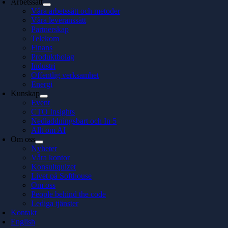
Arbetssätt
Våra arbetssätt och metoder
Våra leveranssätt
Partnerskap
Telekom
Finans
Produktbolag
Industri
Offentlig verksamhet
Energi
Kunskap
Event
CTO Insights
Nedladdningsbart och In 5
Allt om AI
Om oss
Nyheter
Våra kontor
Konsultquizet
Livet på Softhouse
Om oss
People behind the code
Lediga tjänster
Kontakt
English