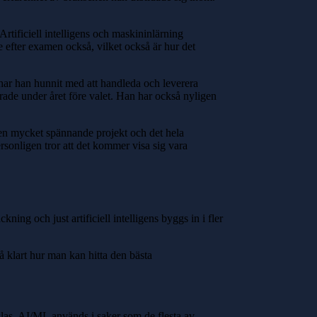
tificiell intelligens och maskininlärning
se efter examen också, vilket också är hur det
 har han hunnit med att handleda och leverera
ttrade under året före valet. Han har också nyligen
 en mycket spännande projekt och det hela
rsonligen tror att det kommer visa sig vara
ng och just artificiell intelligens byggs in i fler
så klart hur man kan hitta den bästa
klas. AI/ML används i saker som de flesta av