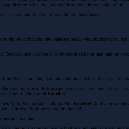
igt applicerbart och ett kreativt område att verka inom, berättar Olof.
e där man under 2022 gått från en till fem medarbetare.
stor vikt vid att hitta den rätta balansen mellan våra kunders behov och
ttills. Det bästa med att jobba på Softhouse är att här är man mån om varj
er. Från första stund kände jag mig välkommen och sedd – jag var inte 
ndlar varandra som att de är på samma nivå och att det inte alls är en ova
r hans favorit värdeord är
Enkelhet
.
elhet, Mod, Passion) känns viktiga. Men
Enkelhet
för att vem som hels
 och det är vi på Softhouse riktigt duktiga på!
ringsspråk han har.
stå men det finns framförallt många kraftfulla bibliotek för maskininlärn