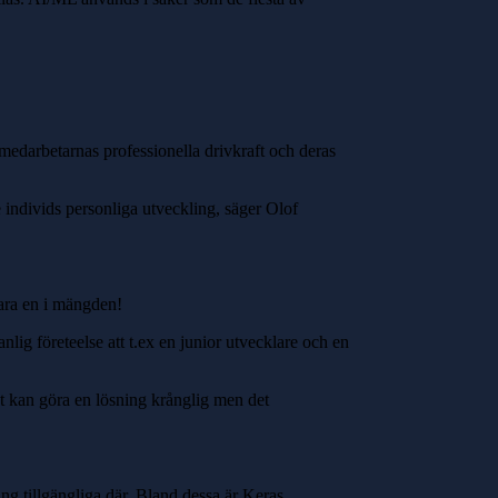
 medarbetarnas professionella drivkraft och deras
e individs personliga utveckling, säger Olof
bara en i mängden!
nlig företeelse att t.ex en junior utvecklare och en
t kan göra en lösning krånglig men det
ing tillgängliga där. Bland dessa är Keras