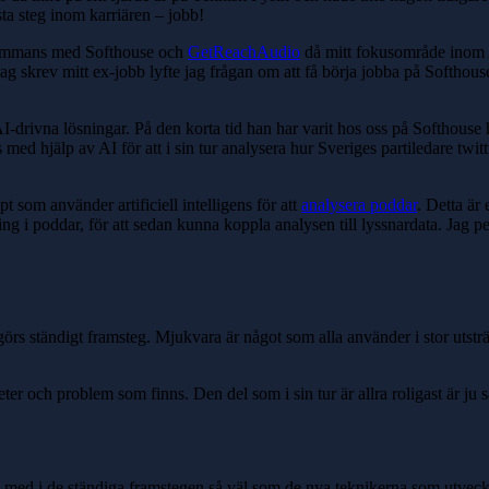
sta steg inom karriären – jobb!
llsammans med Softhouse och
GetReachAudio
då mitt fokusområde inom Ar
 jag skrev mitt ex-jobb lyfte jag frågan om att få börja jobba på Softhou
AI-drivna lösningar. På den korta tid han har varit hos oss på Softhouse
ts med hjälp av AI för att i sin tur analysera hur Sveriges partiledare twi
 som använder artificiell intelligens för att
analysera poddar
. Detta är
ng i poddar, för att sedan kunna koppla analysen till lyssnardata. Jag pe
ständigt framsteg. Mjukvara är något som alla använder i stor utsträckni
eter och problem som finns. Den del som i sin tur är allra roligast är ju 
nga med i de ständiga framstegen så väl som de nya teknikerna som utvec