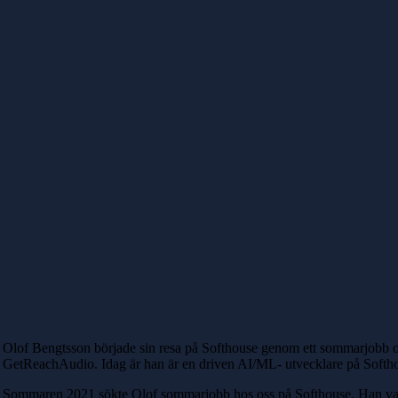
Olof Bengtsson började sin resa på Softhouse genom ett sommarjobb o
GetReachAudio. Idag är han är en driven AI/ML- utvecklare på Softho
Sommaren 2021 sökte Olof sommarjobb hos oss på Softhouse. Han var då