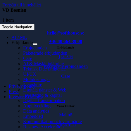
Fortsätt till innehållet
VD Bosnien
1 item
Toggle Navigation
hello@softhouse.se
AI / ML
+46 40 664 39 00
Erbjudande
Erbjudanden
Erbjudande
Paketerade erbjudanden
Tjänster
Case
AI & Maskininlärning
Paketerade erbjudanden
Teknisk Due Diligence
UI/UX
Case
Molnlösningar
Nearshore
Privacy policy
Digitala tjänster & Web
Press
Investering & kapital
Investor Relations
Digital Transformation
Apputveckling
Våra kontor
Data analytics
Malmö
Embedded
Kommunikation och varumärke
Karlskrona
Business Acceleration