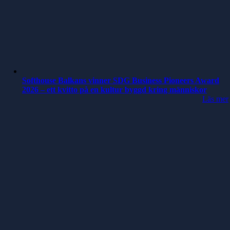
Softhouse Balkans vinner SDG Business Pioneers Award
2026 – ett kvitto på en kultur byggd kring människor
Läs mer