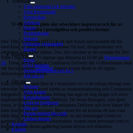
Arbetssätt
Våra arbetssätt och metoder
Våra leveranssätt
Partnerskap
Telekom
Vi vill vara en plats där utvecklare inspireras och lär av
Finans
varandra i prestigelösa och positiva former.
Produktbolag
Industri
Dev Tribe Gathering (DTG) är ett nytt forum som kommit till för
Offentlig verksamhet
utvecklare av utvecklare som brinner för kod, designmönster och
Energi
arkitektur som håller måttet. Den 20:e oktober är det premiär för Dev
Kunskap
Tribe i Stockholm. Vi öppnar upp dörrarna kl 16:00 på
Fleminggatan
Event
18
. Temat denna gång är Continuous Delivery där vi tillsammans med
CTO Insights
vår huvudsponsor
Comhem
hoppas kunna bjuda in till öppna
Nedladdningsbart och In 5
diskussioner kring temat.
Allt om AI
Om oss
Från erfarenhet samt flera år i branschen vet vi att många företag som
Nyheter
utvecklar mjukvara insett värdet av testautomatisering och Continuous
Våra kontor
Integration. Några av dessa företag har tagit ett steg längre och även
Konsultquizet
implementerat Continuous Delivery. De flesta företagen, som gjort
Livet på Softhouse
resan, är nog överens om att Continuous Delivery gör livet lättare för
Om oss
både kunder och utvecklare. Men resan för att komma dit kan vara
People behind the code
både lång och utmanande. Det finns en rad utmaningar i form av
Lediga tjänster
gammal kod, existerande infrastruktur, system samt processer som vi
Kontakt
hoppas genom denna gathering kunna belysa och diskutera.
English