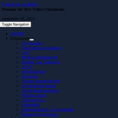
Fortsätt till innehållet
Premiär för Dev Tribe i Stockholm
september 28, 2016
Toggle Navigation
AI / ML
Erbjudande
Erbjudanden
Paketerade erbjudanden
Case
AI & Maskininlärning
Teknisk Due Diligence
UI/UX
Molnlösningar
Nearshore
Digitala tjänster & Web
Investering & kapital
Digital Transformation
Apputveckling
Data analytics
Embedded
Kommunikation och varumärke
Business Acceleration