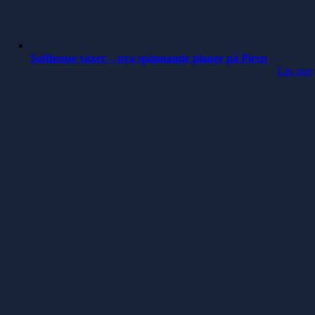
Softhouse växer – nya spännande planer på Piren
Läs mer