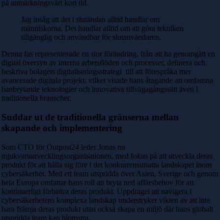
på anmärkningsvärt kort tid.
Jag insåg att det i slutändan alltid handlar om
människorna. Det handlar alltid om att göra tekniken
tillgänglig och användbar för slutanvändaren.
Denna fas representerade en stor förändring, från att ha genomgått en
digital översyn av interna arbetsflöden och processer, definera och
beskriva bolagets digitaliseringsstrategi till att förespråka mer
avancerade digitala projekt. vilket visade hans åtagande att omfamna
banbrytande teknologier och innovativa tillvägagångssätt även i
traditionella branscher.
Suddar ut de traditionella gränserna mellan
skapande och implementering
Som CTO för Outpost24 leder Jonas nu
mjukvaruutvecklingsorganisationen, med fokus på att utveckla deras
produkt för att hålla sig före i det konkurrensutsatta landskapet inom
cybersäkerhet. Med ett team utspridda över Asien, Sverige och genom
hela Europa omfattar hans roll att bryta ned affärsbehov för att
kontinuerligt förbättra deras produkt. Uppdraget att navigera i
cybersäkerhetens komplexa landskap understryker vikten av att inte
bara främja deras produkt utan också skapa en miljö där hans globalt
utspridda team kan blomstra.