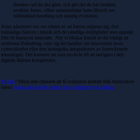
Bestäm vad du ska göra, och gör det du har bestämt,
avslutar Jonas, vilket sammanfattar hans filosofi om
målinriktad handling och ständig evolution.
Jonas påminner oss om vikten av att kunna anpassa sig, den
mänskliga faktorn i teknik och de oändliga möjligheter som uppstår
från ett framsynt tankesätt. När vi blickar framåt är det viktigt att
omfamna förändring, vare sig det handlar om innovation inom
cybersäkerhet eller den strategiska integrationen av framväxande
teknologier. Det kommer att vara nyckeln till att navigera i den
digitala ålderns komplexitet.
Ny här
? Missa inte chansen att få exklusiva insikter från branschens
bästa!
Signa upp här för notiser när vi släpper nya artiklar.