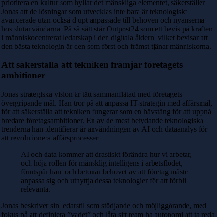
prioritera en kultur som hyllar det mänskliga elementet, säkerställer
Jonas att de lösningar som utvecklas inte bara är teknologiskt
avancerade utan också djupt anpassade till behoven och nyanserna
hos slutanvändarna. På så sätt står Outpost24 som ett bevis på kraften
i människocentrerat ledarskap i den digitala åldern, vilket bevisar att
den bästa teknologin är den som först och främst tjänar människorna.
Att säkerställa att tekniken främjar företagets
ambitioner
Jonas strategiska vision är tätt sammanflätad med företagets
övergripande mål. Han tror på att anpassa IT-strategin med affärsmål,
för att säkerställa att tekniken fungerar som en hävstång för att uppnå
bredare företagsambitioner. En av de mest betydande teknologiska
trenderna han identifierar är användningen av AI och dataanalys för
att revolutionera affärsprocesser.
AI och data kommer att drastiskt förändra hur vi arbetar,
och höja rollen för mänsklig intelligens i arbetsflödet,
förutspår han, och betonar behovet av att företag måste
anpassa sig och utnyttja dessa teknologier för att förbli
relevanta.
Jonas beskriver sin ledarstil som stödjande och möjliggörande, med
fokus på att definiera ”vadet” och låta sitt team ha autonomi att ta reda