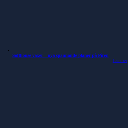
Softhouse växer – nya spännande planer på Piren
Läs mer