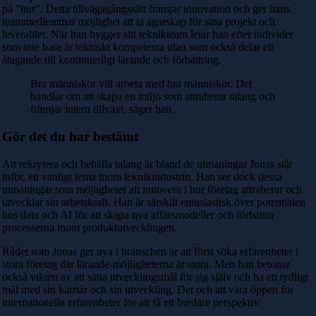
på ”hur”. Detta tillvägagångssätt främjar innovation och ger hans
teammedlemmar möjlighet att ta ägarskap för sina projekt och
leverabler. När han bygger sitt teknikteam letar han efter individer
som inte bara är tekniskt kompetenta utan som också delar ett
åtagande till kontinuerligt lärande och förbättring.
Bra människor vill arbeta med bra människor. Det
handlar om att skapa en miljö som attraherar talang och
främjar intern tillväxt, säger han.
Gör det du har bestämt
Att rekrytera och behålla talang är bland de utmaningar Jonas står
inför, ett vanligt tema inom teknikindustrin. Han ser dock dessa
utmaningar som möjligheter att innovera i hur företag attraherar och
utvecklar sin arbetskraft. Han är särskilt entusiastisk över potentialen
hos data och AI för att skapa nya affärsmodeller och förbättra
processerna inom produktutvecklingen.
Rådet som Jonas ger nya i branschen är att först söka erfarenheter i
stora företag där lärande-möjligheterna är stora. Men han betonar
också vikten av att sätta utvecklingsmål för sig själv och ha ett tydligt
mål med sin karriär och sin utveckling. Det och att vara öppen för
internationella erfarenheter för att få ett bredare perspektiv.