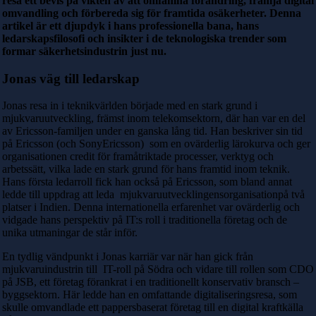
resa ett bevis på vikten av att omfamna förändring, främja digital
omvandling och förbereda sig för framtida osäkerheter. Denna
artikel är ett djupdyk i hans professionella bana, hans
ledarskapsfilosofi och insikter i de teknologiska trender som
formar säkerhetsindustrin just nu.
Jonas väg till ledarskap
Jonas resa in i teknikvärlden började med en stark grund i
mjukvaruutveckling, främst inom telekomsektorn, där han var en del
av Ericsson-familjen under en ganska lång tid. Han beskriver sin tid
på Ericsson (och SonyEricsson) som en ovärderlig lärokurva och ger
organisationen credit för framåtriktade processer, verktyg och
arbetssätt, vilka lade en stark grund för hans framtid inom teknik.
Hans första ledarroll fick han också på Ericsson, som bland annat
ledde till uppdrag att leda mjukvaruutvecklingensorganisationpå två
platser i Indien. Denna internationella erfarenhet var ovärderlig och
vidgade hans perspektiv på IT:s roll i traditionella företag och de
unika utmaningar de står inför.
En tydlig vändpunkt i Jonas karriär var när han gick från
mjukvaruindustrin till IT-roll på Södra och vidare till rollen som CDO
på JSB, ett företag förankrat i en traditionellt konservativ bransch –
byggsektorn. Här ledde han en omfattande digitaliseringsresa, som
skulle omvandlade ett pappersbaserat företag till en digital kraftkälla