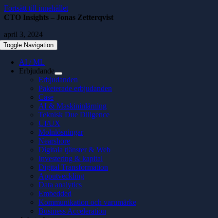
Fortsätt till innehållet
CTO Insights – Jonas Zetterqvist
april 3, 2024
Toggle Navigation
AI / ML
Erbjudande
Erbjudanden
Paketerade erbjudanden
Case
AI & Maskininlärning
Teknisk Due Diligence
UI/UX
Molnlösningar
Nearshore
Digitala tjänster & Web
Investering & kapital
Digital Transformation
Apputveckling
Data analytics
Embedded
Kommunikation och varumärke
Business Acceleration