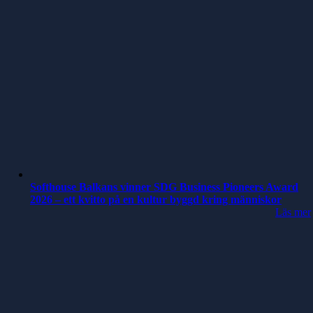
Softhouse Balkans vinner SDG Business Pioneers Award
2026 – ett kvitto på en kultur byggd kring människor
Läs mer