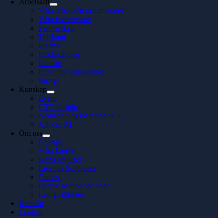
Arbetssätt
Våra arbetssätt och metoder
Våra leveranssätt
Partnerskap
Telekom
Finans
Produktbolag
Industri
Offentlig verksamhet
Energi
Kunskap
Event
CTO Insights
Nedladdningsbart och In 5
Allt om AI
Om oss
Nyheter
Våra kontor
Konsultquizet
Livet på Softhouse
Om oss
People behind the code
Lediga tjänster
Kontakt
English