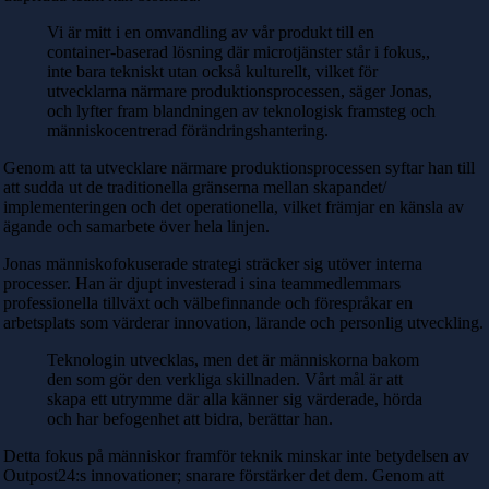
Vi är mitt i en omvandling av vår produkt till en
container-baserad lösning där microtjänster står i fokus,,
inte bara tekniskt utan också kulturellt, vilket för
utvecklarna närmare produktionsprocessen, säger Jonas,
och lyfter fram blandningen av teknologisk framsteg och
människocentrerad förändringshantering.
Genom att ta utvecklare närmare produktionsprocessen syftar han till
att sudda ut de traditionella gränserna mellan skapandet/
implementeringen och det operationella, vilket främjar en känsla av
ägande och samarbete över hela linjen.
Jonas människofokuserade strategi sträcker sig utöver interna
processer. Han är djupt investerad i sina teammedlemmars
professionella tillväxt och välbefinnande och förespråkar en
arbetsplats som värderar innovation, lärande och personlig utveckling.
Teknologin utvecklas, men det är människorna bakom
den som gör den verkliga skillnaden. Vårt mål är att
skapa ett utrymme där alla känner sig värderade, hörda
och har befogenhet att bidra, berättar han.
Detta fokus på människor framför teknik minskar inte betydelsen av
Outpost24:s innovationer; snarare förstärker det dem. Genom att