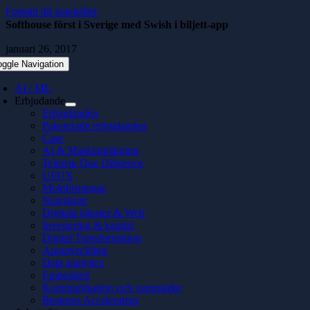
Fortsätt till innehållet
Softhouse först i Sverige med Swish i biljett-app
januari 26, 2017
oggle Navigation
AI / ML
Erbjudande
Erbjudanden
Paketerade erbjudanden
Case
AI & Maskininlärning
Teknisk Due Diligence
UI/UX
Molnlösningar
Nearshore
Digitala tjänster & Web
Investering & kapital
Digital Transformation
Apputveckling
Data analytics
Embedded
Kommunikation och varumärke
Business Acceleration