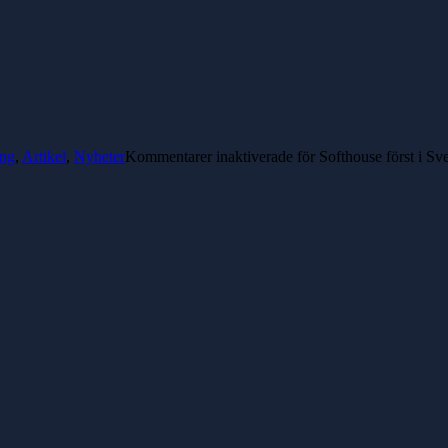
ing
,
Artikel
,
Nyheter
Kommentarer inaktiverade
för Softhouse först i Sv