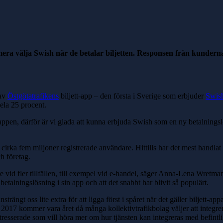
ra välja Swish när de betalar biljetten. Responsen från kunderna
 av
Östgötatrafikens
biljett-app – den första i Sverige som erbjuder
Swis
hela 25 procent.
i appen, därför är vi glada att kunna erbjuda Swish som en ny betalningsl
irka fem miljoner registrerade användare. Hittills har det mest handlat o
h företag.
re vid fler tillfällen, till exempel vid e-handel, säger Anna-Lena Wret
betalningslösning i sin app och att det snabbt har blivit så populärt.
rängt oss lite extra för att ligga först i spåret när det gäller biljett-ap
2017 kommer vara året då många kollektivtrafikbolag väljer att integrer
ntresserade som vill höra mer om hur tjänsten kan integreras med befintl