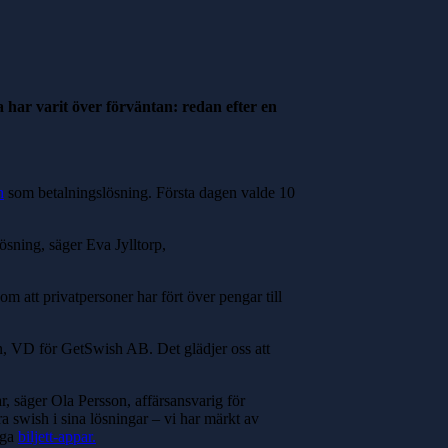
 har varit över förväntan: redan efter en
h
som betalningslösning. Första dagen valde 10
ösning, säger Eva Jylltorp,
m att privatpersoner har fört över pengar till
man, VD för GetSwish AB. Det glädjer oss att
par, säger Ola Persson, affärsansvarig för
a swish i sina lösningar – vi har märkt av
iga
biljett-appar.