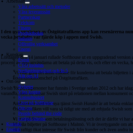
Arbetssätt
Våra arbetssätt och metoder
Våra leveranssätt
Partnerskap
Telekom
Finans
I den nya versionen av Östgötatrafikens app kan resenärerna nume
Produktbolag
vecka betalades var fjärde köp i appen med Swish.
Industri
Offentlig verksamhet
Energi
Kunskap
Lördagen den 14 januari rullade Softhouse ut en uppgraderad version
Event
procent av app-användarna att betala på detta vis, och efter en vecka, 
CTO Insights
Nedladdningsbart och In 5
Vi ville göra det ännu enklare för kunderna att betala biljetten 
Allt om AI
kommunikationschef på Östgötatrafiken.
Om oss
Nyheter
Swish för privatpersoner har funnits i Sverige sedan 2012 och har idag c
Våra kontor
varandra, men nu satsar Swish stort på relationen mellan konsument oc
Konsultquizet
Livet på Softhouse
Ambitionen med vår nya tjänst
Swish Handel
är att betala enkla
Om oss
Östgötatrafiken vill vara så tidigt ute med att erbjuda Swish som 
People behind the code
Lediga tjänster
Vi tror på Swish som betalningslösning och det är därför vi har anst
Kontakt
Mobila biljetter på Softhouse i Malmö. Vi är övertygande om att 
English
ett kraftigt ökat intresse för Swish från kunder och även andra i