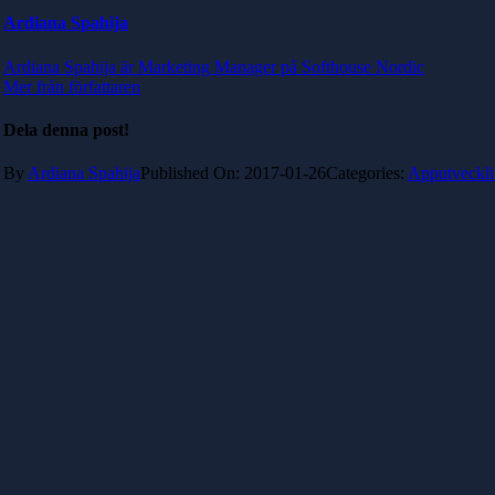
Ardiana Spahija
Ardiana Spahija är Marketing Manager på Softhouse Nordic
Mer från författaren
Dela denna post!
By
Ardiana Spahija
Published On: 2017-01-26
Categories:
Apputveckl