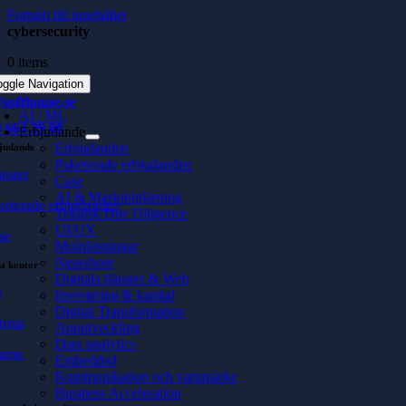
Fortsätt till innehållet
cybersecurity
0 items
oggle Navigation
softhouse.se
AI / ML
 664 39 00
Erbjudande
Erbjudanden
judande
Paketerade erbjudanden
änster
Case
AI & Maskininlärning
keterade erbjudanden
Teknisk Due Diligence
UI/UX
se
Molnlösningar
Nearshore
a kontor
Digitala tjänster & Web
ö
Investering & kapital
Digital Transformation
rona
Apputveckling
Data analytics
hamn
Embedded
Kommunikation och varumärke
Business Acceleration