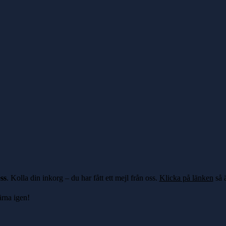
ss
. Kolla din inkorg – du har fått ett mejl från oss.
Klicka på länken
så ä
ärna igen!