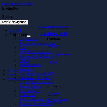
Fortsätt till innehållet
E-biljetter
0 items
Toggle Navigation
hello@softhouse.se
AI / ML
+46 40 664 39 00
Erbjudande
Erbjudanden
Erbjudande
Paketerade erbjudanden
Tjänster
Case
AI & Maskininlärning
Paketerade erbjudanden
Teknisk Due Diligence
UI/UX
Case
Molnlösningar
Nearshore
Privacy policy
Digitala tjänster & Web
Press
Investering & kapital
Investor Relations
Digital Transformation
Apputveckling
Våra kontor
Data analytics
Malmö
Embedded
Kommunikation och varumärke
Karlskrona
Business Acceleration